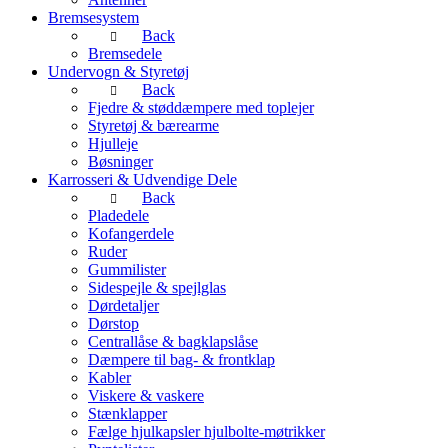
Bremsesystem
Back
Bremsedele
Undervogn & Styretøj
Back
Fjedre & støddæmpere med toplejer
Styretøj & bærearme
Hjulleje
Bøsninger
Karrosseri & Udvendige Dele
Back
Pladedele
Kofangerdele
Ruder
Gummilister
Sidespejle & spejlglas
Dørdetaljer
Dørstop
Centrallåse & bagklapslåse
Dæmpere til bag- & frontklap
Kabler
Viskere & vaskere
Stænklapper
Fælge hjulkapsler hjulbolte-møtrikker