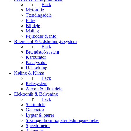
Back
Motorolie
Tændingsdele
Filtre
Bilpleje
Maling
Fejlkoder & info
Brændstof & Udstødnings-system
Back
Brændstof-system
Karburator
Katalysator
Udstødning
Køling & Klima
Back
Kølesystem
Aircon & klimadele
Elektronik & Belysning
Back
Starterdele
Generator
Lygter & pærer
Sikringer horn højtaler ledningsnet relæ
Speedometer
Antenner