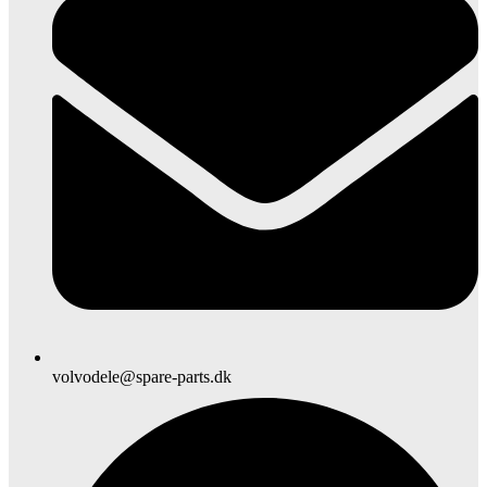
volvodele@spare-parts.dk