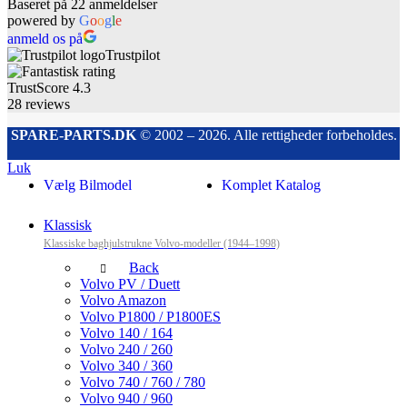
Baseret på 22 anmeldelser
powered by
G
o
o
g
l
e
anmeld os på
Trustpilot
TrustScore
4.3
28
reviews
SPARE-PARTS.DK
© 2002 – 2026. Alle rettigheder forbeholdes.
Luk
Vælg Bilmodel
Komplet Katalog
Klassisk
Klassiske baghjulstrukne Volvo-modeller (1944–1998)
Back
Volvo PV / Duett
Volvo Amazon
Volvo P1800 / P1800ES
Volvo 140 / 164
Volvo 240 / 260
Volvo 340 / 360
Volvo 740 / 760 / 780
Volvo 940 / 960