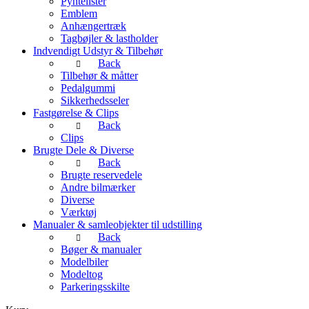
Pyntelister
Emblem
Anhængertræk
Tagbøjler & lastholder
Indvendigt Udstyr & Tilbehør
Back
Tilbehør & måtter
Pedalgummi
Sikkerhedsseler
Fastgørelse & Clips
Back
Clips
Brugte Dele & Diverse
Back
Brugte reservedele
Andre bilmærker
Diverse
Værktøj
Manualer & samleobjekter til udstilling
Back
Bøger & manualer
Modelbiler
Modeltog
Parkeringsskilte