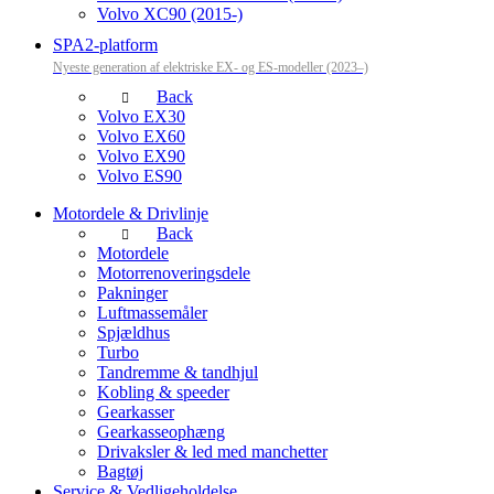
Volvo XC90 (2015-)
SPA2-platform
Nyeste generation af elektriske EX- og ES-modeller (2023–)
Back
Volvo EX30
Volvo EX60
Volvo EX90
Volvo ES90
Motordele & Drivlinje
Back
Motordele
Motorrenoveringsdele
Pakninger
Luftmassemåler
Spjældhus
Turbo
Tandremme & tandhjul
Kobling & speeder
Gearkasser
Gearkasseophæng
Drivaksler & led med manchetter
Bagtøj
Service & Vedligeholdelse