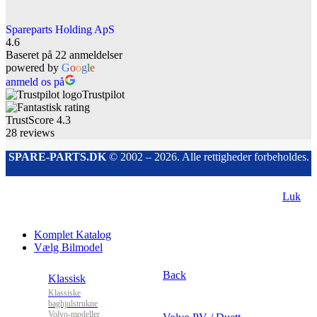
Spareparts Holding ApS
4.6
Baseret på 22 anmeldelser
powered by
G
o
o
g
l
e
anmeld os på
Trustpilot
TrustScore
4.3
28
reviews
SPARE-PARTS.DK
© 2002 – 2026. Alle rettigheder forbeholdes.
Luk
Komplet Katalog
Vælg Bilmodel
Back
Klassisk
Klassiske
baghjulstrukne
Volvo-modeller