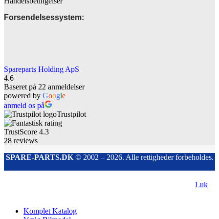
Handelsbetingelser
Forsendelsessystem:
Spareparts Holding ApS
4.6
Baseret på 22 anmeldelser
powered by
G
o
o
g
l
e
anmeld os på
Trustpilot
TrustScore
4.3
28
reviews
SPARE-PARTS.DK
© 2002 – 2026. Alle rettigheder forbeholdes.
Luk
Komplet Katalog