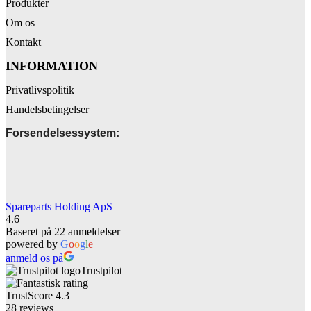
Produkter
Om os
Kontakt
INFORMATION
Privatlivspolitik
Handelsbetingelser
Forsendelsessystem:
Spareparts Holding ApS
4.6
Baseret på 22 anmeldelser
powered by
G
o
o
g
l
e
anmeld os på
Trustpilot
TrustScore
4.3
28
reviews