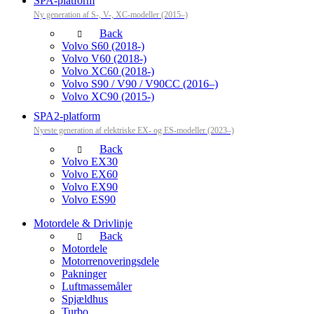
SPA-platform
Ny generation af S-, V-, XC-modeller (2015–)
Back
Volvo S60 (2018-)
Volvo V60 (2018-)
Volvo XC60 (2018-)
Volvo S90 / V90 / V90CC (2016–)
Volvo XC90 (2015-)
SPA2-platform
Nyeste generation af elektriske EX- og ES-modeller (2023–)
Back
Volvo EX30
Volvo EX60
Volvo EX90
Volvo ES90
Motordele & Drivlinje
Back
Motordele
Motorrenoveringsdele
Pakninger
Luftmassemåler
Spjældhus
Turbo