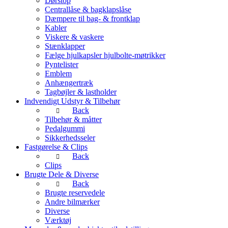
Dørstop
Centrallåse & bagklapslåse
Dæmpere til bag- & frontklap
Kabler
Viskere & vaskere
Stænklapper
Fælge hjulkapsler hjulbolte-møtrikker
Pyntelister
Emblem
Anhængertræk
Tagbøjler & lastholder
Indvendigt Udstyr & Tilbehør
Back
Tilbehør & måtter
Pedalgummi
Sikkerhedsseler
Fastgørelse & Clips
Back
Clips
Brugte Dele & Diverse
Back
Brugte reservedele
Andre bilmærker
Diverse
Værktøj