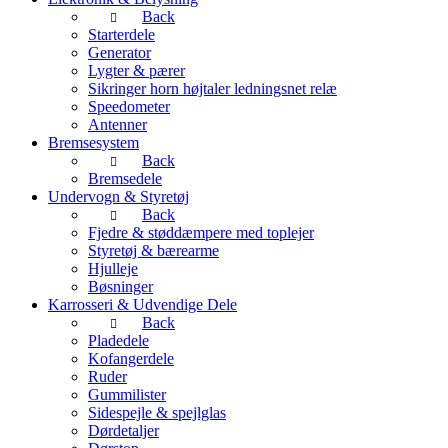
Back
Starterdele
Generator
Lygter & pærer
Sikringer horn højtaler ledningsnet relæ
Speedometer
Antenner
Bremsesystem
Back
Bremsedele
Undervogn & Styretøj
Back
Fjedre & støddæmpere med toplejer
Styretøj & bærearme
Hjulleje
Bøsninger
Karrosseri & Udvendige Dele
Back
Pladedele
Kofangerdele
Ruder
Gummilister
Sidespejle & spejlglas
Dørdetaljer