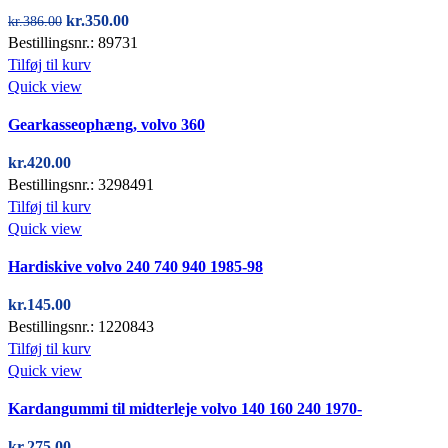
Den
Den
kr.
350.00
kr.
386.00
oprindelige
aktuelle
Bestillingsnr.: 89731
pris
pris
Tilføj til kurv
var:
er:
Quick view
kr.386.00.
kr.350.00.
Gearkasseophæng, volvo 360
kr.
420.00
Bestillingsnr.: 3298491
Tilføj til kurv
Quick view
Hardiskive volvo 240 740 940 1985-98
kr.
145.00
Bestillingsnr.: 1220843
Tilføj til kurv
Quick view
Kardangummi til midterleje volvo 140 160 240 1970-
kr.
275.00