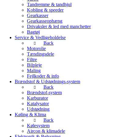
Tandremme & tandhjul
Kobling & speeder
Gearkasser
Gearkasseophæng
Drivaksler & led med manchetter
Bagtøj
Service & Vedligeholdelse
Back
Motorolie
Tændingsdele
Filtre
Bilpleje
Maling
Fejlkoder & info
Brændstof & Udstødnings-system
Back
Brændstof-system
Karburator
Katalysator
Udstødning
Køling & Klima
Back
Kølesystem
Aircon & klimadele
Elektronik & Belysning