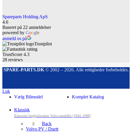
Spareparts Holding ApS
4.6
Baseret på 22 anmeldelser
powered by
G
o
o
g
l
e
anmeld os på
Trustpilot
TrustScore
4.3
28
reviews
SPARE-PARTS.DK
© 2002 – 2026. Alle rettigheder forbeholdes.
Luk
Vælg Bilmodel
Komplet Katalog
Klassisk
Klassiske baghjulstrukne Volvo-modeller (1944–1998)
Back
Volvo PV / Duett