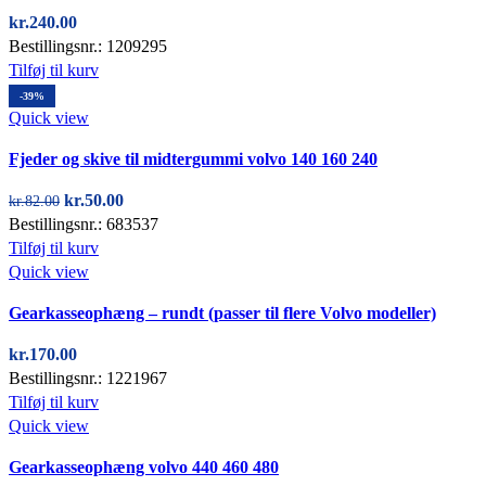
kr.
240.00
Bestillingsnr.: 1209295
Tilføj til kurv
-39%
Quick view
Fjeder og skive til midtergummi volvo 140 160 240
Den
Den
kr.
50.00
kr.
82.00
oprindelige
aktuelle
Bestillingsnr.: 683537
pris
pris
Tilføj til kurv
var:
er:
Quick view
kr.82.00.
kr.50.00.
Gearkasseophæng – rundt (passer til flere Volvo modeller)
kr.
170.00
Bestillingsnr.: 1221967
Tilføj til kurv
Quick view
Gearkasseophæng volvo 440 460 480