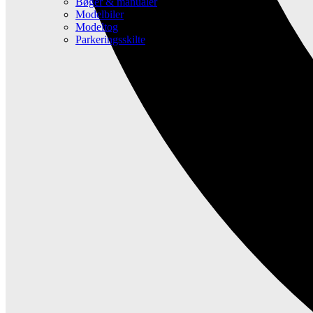
Bøger & manualer
Modelbiler
Modeltog
Parkeringsskilte