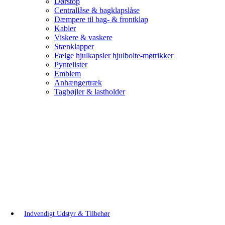
Dørstop
Centrallåse & bagklapslåse
Dæmpere til bag- & frontklap
Kabler
Viskere & vaskere
Stænklapper
Fælge hjulkapsler hjulbolte-møtrikker
Pyntelister
Emblem
Anhængertræk
Tagbøjler & lastholder
Indvendigt Udstyr & Tilbehør