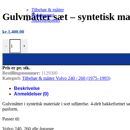
Tilbehør & måtter
Gulvmåtter sæt – syntetisk mat
Pedalgummi
Sikkerhedsseler
kr.
1,400.00
Gulvmåtter sæt – syntetisk materiale (sort, 4 dele), Volvo 240 260 anta
-
+
Pris er pr. stk.
Bestillingsnummer:
1129300
Kategori:
Tilbehør & måtter Volvo 240 / 260 (1975–1993)
Beskrivelse
Anmeldelser (0)
Gulvmåtter i syntetisk materiale i sort udførelse. 4-delt bakkeformet s
pasform.
Passer til:
Volvo 240, 260 alle årgange