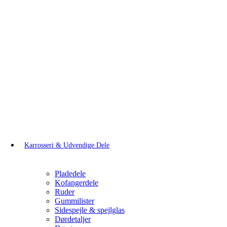
Karrosseri & Udvendige Dele
Pladedele
Kofangerdele
Ruder
Gummilister
Sidespejle & spejlglas
Dørdetaljer