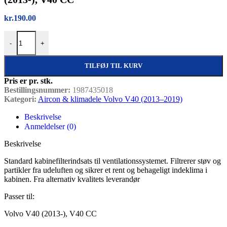
kr.
190.00
Kabinefilter indsats – standard, Volvo V40 (2013-), V40 CC antal
-
+
TILFØJ TIL KURV
Pris er pr. stk.
Bestillingsnummer:
1987435018
Kategori:
Aircon & klimadele Volvo V40 (2013–2019)
Beskrivelse
Anmeldelser (0)
Beskrivelse
Standard kabinefilterindsats til ventilationssystemet. Filtrerer støv og
partikler fra udeluften og sikrer et rent og behageligt indeklima i
kabinen. Fra alternativ kvalitets leverandør
Passer til:
Volvo V40 (2013-), V40 CC