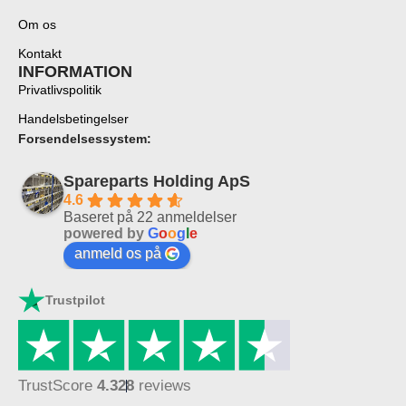
Om os
Kontakt
INFORMATION
Privatlivspolitik
Handelsbetingelser
Forsendelsessystem:
Spareparts Holding ApS
4.6
Baseret på 22 anmeldelser
powered by
G
o
o
g
l
e
anmeld os på
Trustpilot
TrustScore
4.3
28
reviews