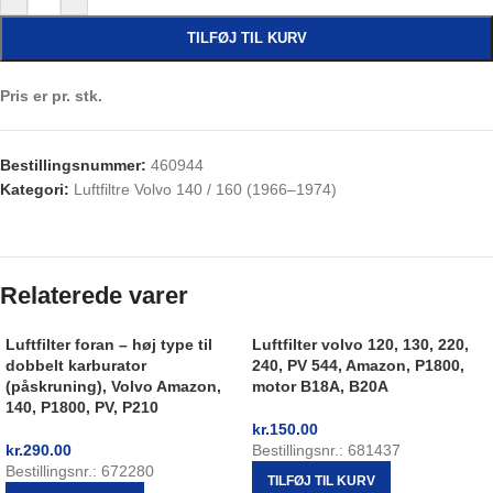
TILFØJ TIL KURV
Pris er pr. stk.
Bestillingsnummer:
460944
Kategori:
Luftfiltre Volvo 140 / 160 (1966–1974)
Relaterede varer
Luftfilter foran – høj type til
Luftfilter volvo 120, 130, 220,
dobbelt karburator
240, PV 544, Amazon, P1800,
(påskruning), Volvo Amazon,
motor B18A, B20A
140, P1800, PV, P210
kr.
150.00
kr.
290.00
Bestillingsnr.: 681437
Bestillingsnr.: 672280
TILFØJ TIL KURV