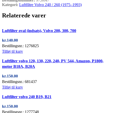
Bestillingsnummer:
97,8047
Kategori:
Luftfiltre Volvo 240 / 260 (1975–1993)
Relaterede varer
Quick view
Luftfilter oval (indsats), Volvo 200, 300, 700
kr.
140.00
Bestillingsnr.: 1276825
Tilføj til kurv
Quick view
Luftfilter volvo 120, 130, 220, 240, PV 544, Amazon, P1800,
motor B18A, B20A
kr.
150.00
Bestillingsnr.: 681437
Tilføj til kurv
Quick view
Luftfilter volvo 240 B19, B21
kr.
150.00
Bestillingsnr.: 1277748