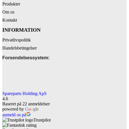
Produkter
Om os
Kontakt
INFORMATION
Privatlivspolitik
Handelsbetingelser
Forsendelsessystem:
Spareparts Holding ApS
4.6
Baseret på 22 anmeldelser
powered by
G
o
o
g
l
e
anmeld os på
Trustpilot