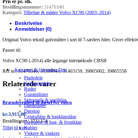
Pris er pr. stk.
Bestillingsnummer:
31470340
Kategori:
Tilbehør & måtter Volvo XC90 (2003–2014)
Beskrivelse
Anmeldelser (0)
Original Volvo tekstil gulvmåtter i sort til 7-sæders biler. Giver effekti
Passer til:
Volvo XC90 (-2014) alle årgange interiørkode CBSB
Karrosseri & Udvendige Dele
Ref nr.: 31470340, 31389941, 31403159, 39865002, 39865558
Pladedele
Relaterede varer
Kofangerdele
Ruder
Gummilister
Sidespejle & spejlglas
Brænderenhed til diesel fyr volvo
Dørdetaljer
Dørstop
kr.
3,915.00
Centrallåse & bagklapslåse
Bestillingsnr.: 3731374
Dæmpere til bag- & frontklap
Kabler
Tilføj til kurv
Viskere & vaskere