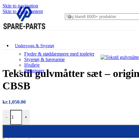
Skip to navigation
Skip to main content
Undervogn & Styretøj
Fjedre & støddæmpere med toplejer
Styretøj & bærearme
Hjulleje
Tekstil gulvmåtter sæt – origi
Bøsninger
CBSB
kr.
1,050.00
Tekstil gulvmåtter sæt – original Volvo (sort, 7-sæders), Volvo XC90
-
+