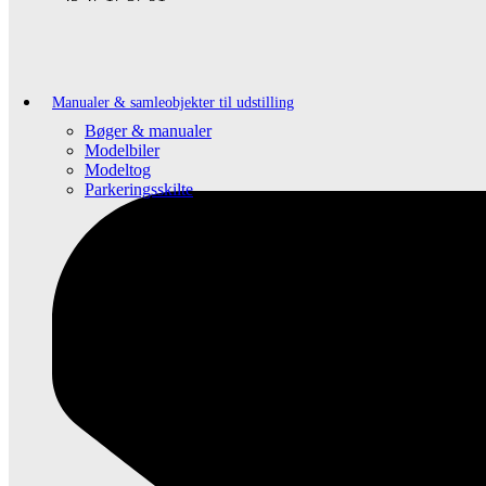
Manualer & samleobjekter til udstilling
Bøger & manualer
Modelbiler
Modeltog
Parkeringsskilte