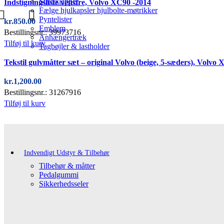
Stænklapper
Indstigningsliste venstre, Volvo XC90 -2014
Fælge hjulkapsler hjulbolte-møtrikker
Pyntelister
kr.
850.00
Emblem
Bestillingsnr.: 39973716
Anhængertræk
Tilføj til kurv
Tagbøjler & lastholder
Tekstil gulvmåtter sæt – original Volvo (beige, 5-sæders), Volv
kr.
1,200.00
Bestillingsnr.: 31267916
Tilføj til kurv
Indvendigt Udstyr & Tilbehør
Tilbehør & måtter
Pedalgummi
Sikkerhedsseler