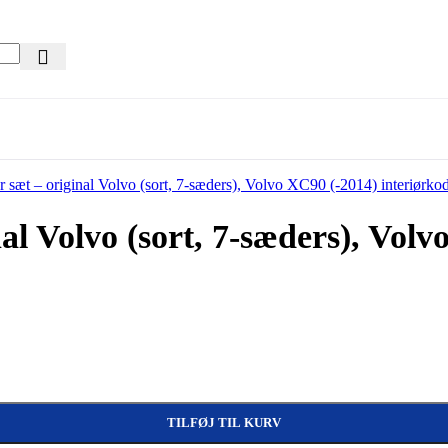
nal Volvo (sort, 7-sæders), Vol
 (-2014) interiørkode CBSB antal
TILFØJ TIL KURV