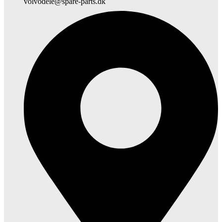
volvodele@spare-parts.dk