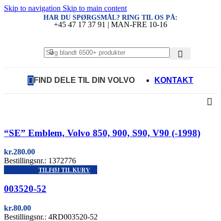
Skip to navigation
Skip to main content
HAR DU SPØRGSMÅL? RING TIL OS PÅ:
+45 47 17 37 91 | MAN-FRE 10-16
FIND DELE TIL DIN VOLVO
KONTAKT
Quick view
“SE” Emblem, Volvo 850, 900, S90, V90 (-1998)
kr.
280.00
Bestillingsnr.: 1372776
TILFØJ TIL KURV
Quick view
003520-52
kr.
80.00
Bestillingsnr.: 4RD003520-52