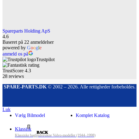
Spareparts Holding ApS
4.6
Baseret på 22 anmeldelser
powered by
G
o
o
g
l
e
anmeld os på
Trustpilot
TrustScore
4.3
28
reviews
SPARE-PARTS.DK
© 2002 – 2026. Alle rettigheder forbeholdes.
Luk
Vælg Bilmodel
Komplet Katalog
Klassisk
BACK
BACK
BACK
BACK
BACK
BACK
BACK
BACK
Klassiske baghjulstrukne Volvo-modeller (1944–1998)