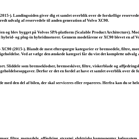
015-). Landingssiden giver dig et samlet overblik over de forskellige reservedelsk
 bredt udvalg af reservedele til anden generation af Volvo XC90.
n og blev bygget på Volvos SPA-platform (Scalable Product Architecture). Mode
 mild hybrid- og plug-in hybridmotorer. Gennem modelårene er XC90 blevet en af
o XC90 (2015-). Blandt de mest efterspurgte kategorier er bremsedele, filtre, mot
geholdelse. Ved at vælge den ønskede kategori får du vist det komplette udvalg a
fort. Sliddele som bremseklodser, bremseskiver, filtre, viskerblade og affjedrin
igeholdelsesopgaver. Derfor er det en fordel at have et samlet overblik over de fo
e med den del af bilen, der skal serviceres eller repareres. Herfra kan du se hel
emser, filtre, motordele, affjedring, styretøj, elektriske komponenter, kølesyst