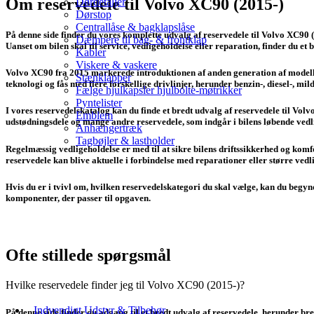
Om reservedele til Volvo XC90 (2015-)
Dørdetaljer
Dørstop
Centrallåse & bagklapslåse
På denne side finder du vores komplette udvalg af reservedele til Volvo XC90 (2
Dæmpere til bag- & frontklap
Uanset om bilen skal til service, vedligeholdelse eller reparation, finder du et
Kabler
Viskere & vaskere
Volvo XC90 fra 2015 markerede introduktionen af anden generation af modelle
Stænklapper
teknologi og fås med flere forskellige drivlinjer, herunder benzin-, diesel-,
Fælge hjulkapsler hjulbolte-møtrikker
Pyntelister
I vores reservedelskatalog kan du finde et bredt udvalg af reservedele til Volv
Emblem
udstødningsdele og mange andre reservedele, som indgår i bilens løbende vedli
Anhængertræk
Tagbøjler & lastholder
Regelmæssig vedligeholdelse er med til at sikre bilens driftssikkerhed og kom
reservedele kan blive aktuelle i forbindelse med reparationer eller større vedl
Hvis du er i tvivl om, hvilken reservedelskategori du skal vælge, kan du begynd
komponenter, der passer til opgaven.
Ofte stillede spørgsmål
Hvilke reservedele finder jeg til Volvo XC90 (2015-)?
Indvendigt Udstyr & Tilbehør
På denne side finder du adgang til et bredt udvalg af reservedele, herunder br