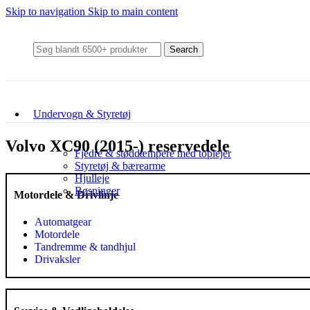
Skip to navigation
Skip to main content
Search
Undervogn & Styretøj
Volvo XC90 (2015-) reservedele
Fjedre & støddæmpere med toplejer
Styretøj & bærearme
Hjulleje
Bøsninger
Motordele & Drivlinje
Automatgear
Motordele
Tandremme & tandhjul
Drivaksler