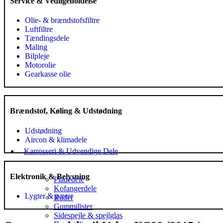
Service & Vedligeholdelse
Olie- & brændstofsfiltre
Luftfiltre
Tændingsdele
Maling
Bilpleje
Motorolie
Gearkasse olie
Brændstof, Køling & Udstødning
Udstødning
Aircon & klimadele
Karrosseri & Udvendige Dele
Elektronik & Belysning
Pladedele
Kofangerdele
Lygter & pærer
Ruder
Gummilister
Sidespejle & spejlglas