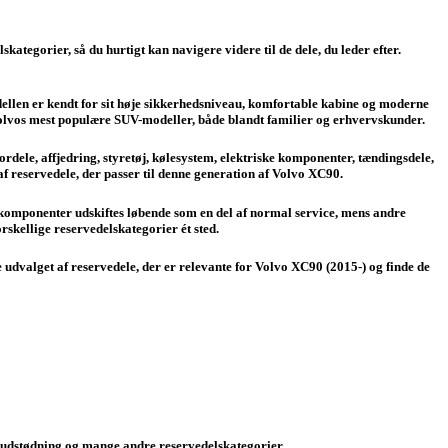
ategorier, så du hurtigt kan navigere videre til de dele, du leder efter.
llen er kendt for sit høje sikkerhedsniveau, komfortable kabine og moderne
 Volvos mest populære SUV-modeller, både blandt familier og erhvervskunder.
ordele, affjedring, styretøj, kølesystem, elektriske komponenter, tændingsdele,
f reservedele, der passer til denne generation af Volvo XC90.
gskomponenter udskiftes løbende som en del af normal service, mens andre
rskellige reservedelskategorier ét sted.
e udvalget af reservedele, der er relevante for Volvo XC90 (2015-) og finde de
em, udstødning og mange andre reservedelskategorier.