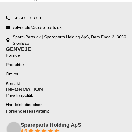
+45 47 17 37 91
volvodele@spare-parts.dk
Spare-Parts.dk | Spareparts Holding ApS, Dam Enge 2, 3660
Stenløse
GENVEJE
Forside
Produkter
Om os
Kontakt
INFORMATION
Privatlivspolitik
Handelsbetingelser
Forsendelsessystem:
Spareparts Holding ApS
4.6