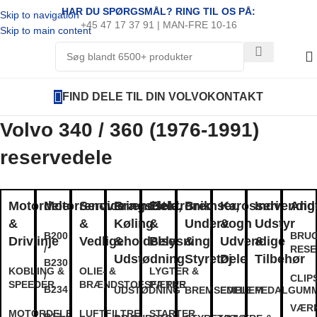
HAR DU SPØRGSMÅL? RING TIL OS PÅ:
Skip to navigation
+45 47 17 37 91 | MAN-FRE 10-16
Skip to main content
FIND DELE TIL DIN VOLVO
KONTAKT
Volvo 340 / 360 (1976-1991)
reservedele
Motordele
Motorrenoveringsdele
Service
Brændstof,
Elektronik
Bremser,
Karosseri
Indvendig
And
&
&
Køling
&
Undervogn
&
Udstyr
B200
BRU
Drivlinje
Vedligeholdelse
&
Belysning
&
Udvendige
&
/
RESE
Udstødning
Styretøj
Dele
Tilbehør
B230
KOBLING &
OLIE- &
LYGTER &
/
CLIP
SPEEDER
BRÆNDSTOFSFILTRE
PÆRER
B234
UDSTØDNING
BREMSEDELE
EMBLEM
PEDALGUMM
VÆR
MOTORDELE
LUFTFILTRE
STARTER