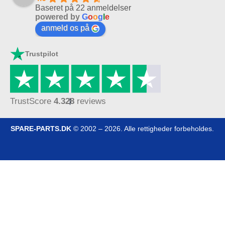
Baseret på 22 anmeldelser
powered by
G
o
o
g
l
e
anmeld os på
Trustpilot
TrustScore
4.3
28
reviews
SPARE-PARTS.DK
© 2002 – 2026. Alle rettigheder forbeholdes.