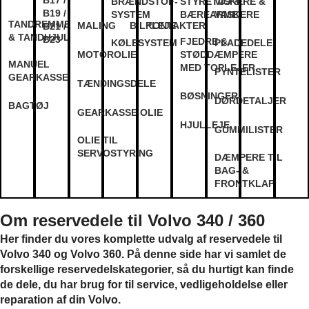
B17 /
BRÆNDSTOF-
STYRETØJ &
VISKERE &
B19 /
SYSTEM
BÆREARME
VASKERE
TANDREMME
MALING
BILPLEJE
KONTAKTER
B21 /
& TANDHJUL
B23
FJEDRE &
KØLESYSTEM
PLADEDELE
MOTOROLIE
STØDDÆMPERE
MANUEL
MED TOPLEJER
PYNTELISTER
GEARKASSE
TÆNDINGSDELE
BØSNINGER
DØRDETALJER
BAGTØJ
GEARKASSE OLIE
HJULLEJE
GUMMILISTER
OLIE TIL
SERVOSTYRING
DÆMPERE TIL
BAG- &
FRONTKLAP
Om reservedele til Volvo 340 / 360
Her finder du vores komplette udvalg af reservedele til
Volvo 340 og Volvo 360. På denne side har vi samlet de
forskellige reservedelskategorier, så du hurtigt kan finde
de dele, du har brug for til service, vedligeholdelse eller
reparation af din Volvo.