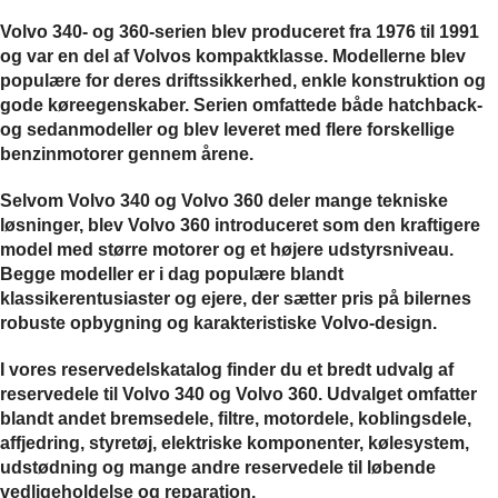
Volvo 340- og 360-serien blev produceret fra 1976 til 1991
og var en del af Volvos kompaktklasse. Modellerne blev
populære for deres driftssikkerhed, enkle konstruktion og
gode køreegenskaber. Serien omfattede både hatchback-
og sedanmodeller og blev leveret med flere forskellige
benzinmotorer gennem årene.
Selvom Volvo 340 og Volvo 360 deler mange tekniske
løsninger, blev Volvo 360 introduceret som den kraftigere
model med større motorer og et højere udstyrsniveau.
Begge modeller er i dag populære blandt
klassikerentusiaster og ejere, der sætter pris på bilernes
robuste opbygning og karakteristiske Volvo-design.
I vores reservedelskatalog finder du et bredt udvalg af
reservedele til Volvo 340 og Volvo 360. Udvalget omfatter
blandt andet bremsedele, filtre, motordele, koblingsdele,
affjedring, styretøj, elektriske komponenter, kølesystem,
udstødning og mange andre reservedele til løbende
vedligeholdelse og reparation.