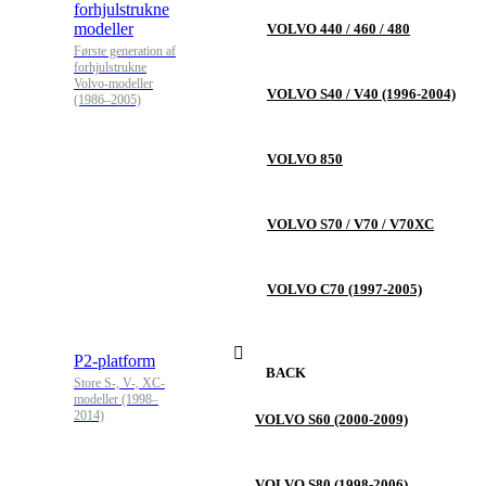
forhjulstrukne
modeller
VOLVO 440 / 460 / 480
Første generation af
forhjulstrukne
Volvo-modeller
VOLVO S40 / V40 (1996-2004)
(1986–2005)
VOLVO 850
VOLVO S70 / V70 / V70XC
VOLVO C70 (1997-2005)
P2-platform
BACK
Store S-, V-, XC-
modeller (1998–
2014)
VOLVO S60 (2000-2009)
VOLVO S80 (1998-2006)