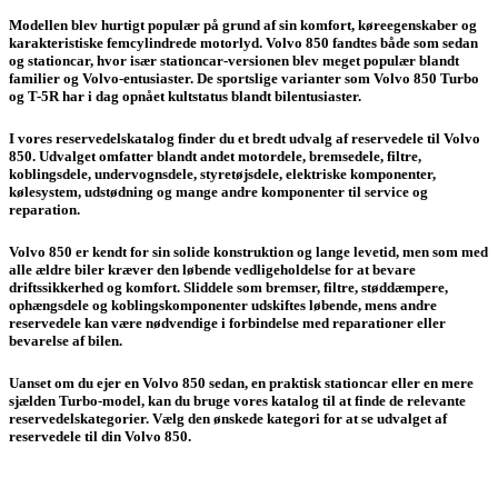
Modellen blev hurtigt populær på grund af sin komfort, køreegenskaber og
karakteristiske femcylindrede motorlyd. Volvo 850 fandtes både som sedan
og stationcar, hvor især stationcar-versionen blev meget populær blandt
familier og Volvo-entusiaster. De sportslige varianter som Volvo 850 Turbo
og T-5R har i dag opnået kultstatus blandt bilentusiaster.
I vores reservedelskatalog finder du et bredt udvalg af reservedele til Volvo
850. Udvalget omfatter blandt andet motordele, bremsedele, filtre,
koblingsdele, undervognsdele, styretøjsdele, elektriske komponenter,
kølesystem, udstødning og mange andre komponenter til service og
reparation.
Volvo 850 er kendt for sin solide konstruktion og lange levetid, men som med
alle ældre biler kræver den løbende vedligeholdelse for at bevare
driftssikkerhed og komfort. Sliddele som bremser, filtre, støddæmpere,
ophængsdele og koblingskomponenter udskiftes løbende, mens andre
reservedele kan være nødvendige i forbindelse med reparationer eller
bevarelse af bilen.
Uanset om du ejer en Volvo 850 sedan, en praktisk stationcar eller en mere
sjælden Turbo-model, kan du bruge vores katalog til at finde de relevante
reservedelskategorier. Vælg den ønskede kategori for at se udvalget af
reservedele til din Volvo 850.