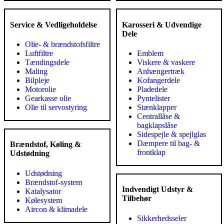
Service & Vedligeholdelse
Karosseri & Udvendige
Dele
Olie- & brændstofsfiltre
Luftfiltre
Emblem
Tændingsdele
Viskere & vaskere
Maling
Anhængertræk
Bilpleje
Kofangerdele
Motorolie
Pladedele
Gearkasse olie
Pyntelister
Olie til servostyring
Stænklapper
Centrallåse &
bagklapslåse
Sidespejle & spejlglas
Dæmpere til bag- &
Brændstof, Køling &
frontklap
Udstødning
Udstødning
Brændstof-system
Indvendigt Udstyr &
Katalysator
Tilbehør
Kølesystem
Aircon & klimadele
Sikkerhedsseler