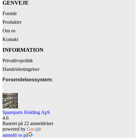
GENVEJE
Forside
Produkter
Om os
Kontakt
INFORMATION
Privatlivspolitik
Handelsbetingelser
Forsendelsessystem:
Spareparts Holding ApS
4.6
Baseret på 22 anmeldelser
powered by
G
o
o
g
l
e
anmeld os på