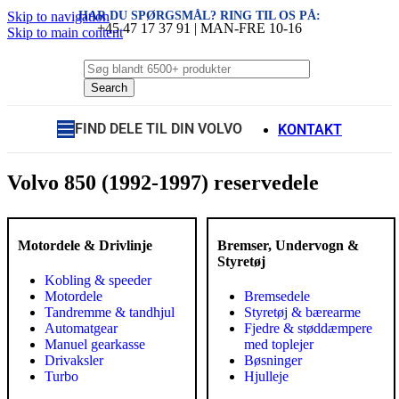
HAR DU SPØRGSMÅL? RING TIL OS PÅ:
Skip to navigation
+45 47 17 37 91 | MAN-FRE 10-16
Skip to main content
Search
FIND DELE TIL DIN VOLVO
KONTAKT
Volvo 850 (1992-1997) reservedele
Motordele & Drivlinje
Bremser, Undervogn &
Styretøj
Kobling & speeder
Motordele
Bremsedele
Tandremme & tandhjul
Styretøj & bærearme
Automatgear
Fjedre & støddæmpere
Manuel gearkasse
med toplejer
Drivaksler
Bøsninger
Turbo
Hjulleje