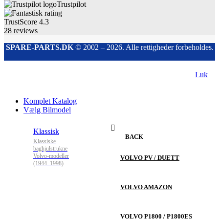
Trustpilot
TrustScore
4.3
28
reviews
SPARE-PARTS.DK
© 2002 – 2026. Alle rettigheder forbeholdes.
Luk
Komplet Katalog
Vælg Bilmodel
Klassisk
BACK
Klassiske
baghjulstrukne
Volvo-modeller
VOLVO PV / DUETT
(1944–1998)
VOLVO AMAZON
VOLVO P1800 / P1800ES