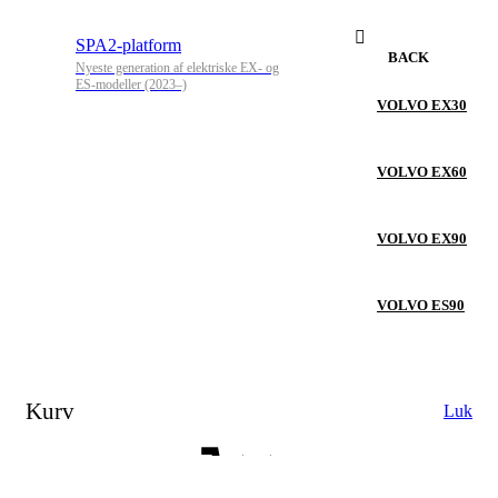
SPA2-platform
BACK
Nyeste generation af elektriske EX- og
ES-modeller (2023–)
VOLVO EX30
VOLVO EX60
VOLVO EX90
VOLVO ES90
Kurv
Luk