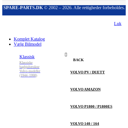
SPARE-PARTS.DK
© 2002 – 2026. Alle rettigheder forbeholdes.
Luk
Komplet Katalog
Vælg Bilmodel
Klassisk
BACK
Klassiske
baghjulstrukne
Volvo-modeller
VOLVO PV / DUETT
(1944–1998)
VOLVO AMAZON
VOLVO P1800 / P1800ES
VOLVO 140 / 164