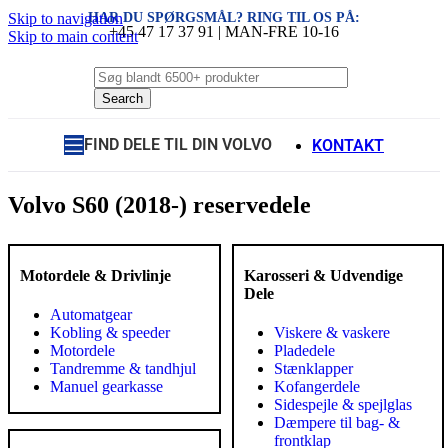
HAR DU SPØRGSMÅL? RING TIL OS PÅ:
Skip to navigation
+45 47 17 37 91 | MAN-FRE 10-16
Skip to main content
Search
FIND DELE TIL DIN VOLVO
KONTAKT
Volvo S60 (2018-) reservedele
Motordele & Drivlinje
Karosseri & Udvendige
Dele
Automatgear
Kobling & speeder
Viskere & vaskere
Motordele
Pladedele
Tandremme & tandhjul
Stænklapper
Manuel gearkasse
Kofangerdele
Sidespejle & spejlglas
Dæmpere til bag- &
frontklap