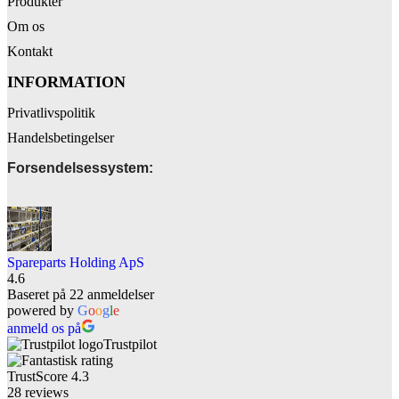
Produkter
Om os
Kontakt
INFORMATION
Privatlivspolitik
Handelsbetingelser
Forsendelsessystem:
Spareparts Holding ApS
4.6
Baseret på 22 anmeldelser
powered by
G
o
o
g
l
e
anmeld os på
Trustpilot
TrustScore
4.3
28
reviews