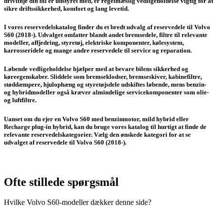
drivlinje din bil er udstyret med, er regelmæssig vedligeholdelse vigtig for at
sikre driftssikkerhed, komfort og lang levetid.
I vores reservedelskatalog finder du et bredt udvalg af reservedele til Volvo
S60 (2018-). Udvalget omfatter blandt andet bremsedele, filtre til relevante
modeller, affjedring, styretøj, elektriske komponenter, kølesystem,
karrosseridele og mange andre reservedele til service og reparation.
Løbende vedligeholdelse hjælper med at bevare bilens sikkerhed og
køreegenskaber. Sliddele som bremseklodser, bremseskiver, kabinefiltre,
støddæmpere, hjulophæng og styretøjsdele udskiftes løbende, mens benzin-
og hybridmodeller også kræver almindelige servicekomponenter som olie-
og luftfiltre.
Uanset om du ejer en Volvo S60 med benzinmotor, mild hybrid eller
Recharge plug-in hybrid, kan du bruge vores katalog til hurtigt at finde de
relevante reservedelskategorier. Vælg den ønskede kategori for at se
udvalget af reservedele til Volvo S60 (2018-).
Ofte stillede spørgsmål
Hvilke Volvo S60-modeller dækker denne side?