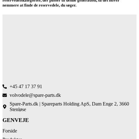
reservedelskategorier, der passer til denne generation, så det bliver
nemmere at finde de reservedele, du søger.
+45 47 17 37 91
volvodele@spare-parts.dk
Spare-Parts.dk | Spareparts Holding ApS, Dam Enge 2, 3660
Stenløse
GENVEJE
Forside