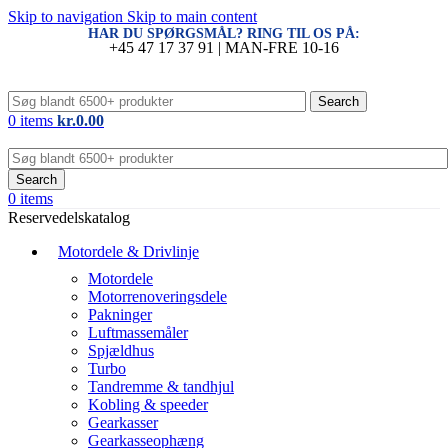
Skip to navigation
Skip to main content
HAR DU SPØRGSMÅL? RING TIL OS PÅ:
+45 47 17 37 91 | MAN-FRE 10-16
Search
0
items
kr.
0.00
Search
0
items
Reservedelskatalog
Motordele & Drivlinje
Motordele
Motorrenoveringsdele
Pakninger
Luftmassemåler
Spjældhus
Turbo
Tandremme & tandhjul
Kobling & speeder
Gearkasser
Gearkasseophæng