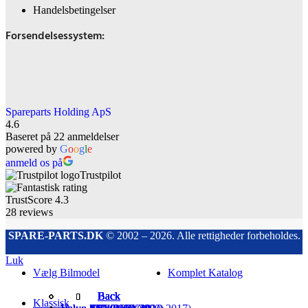
Handelsbetingelser
Forsendelsessystem:
Spareparts Holding ApS
4.6
Baseret på 22 anmeldelser
powered by
G
o
o
g
l
e
anmeld os på
Trustpilot
TrustScore
4.3
28
reviews
SPARE-PARTS.DK
© 2002 – 2026. Alle rettigheder forbeholdes.
Luk
Vælg Bilmodel
Komplet Katalog
Back
Back
Back
Back
Back
Back
Back
Back
Klassisk