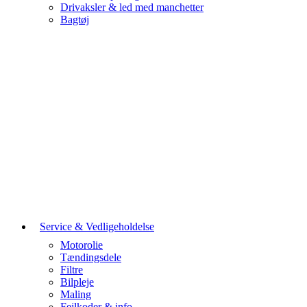
Drivaksler & led med manchetter
Bagtøj
Service & Vedligeholdelse
Motorolie
Tændingsdele
Filtre
Bilpleje
Maling
Fejlkoder & info