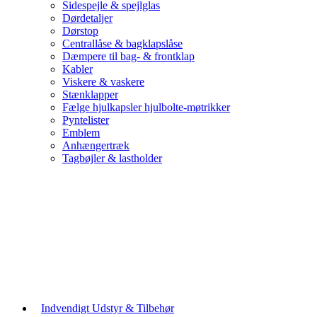
Sidespejle & spejlglas
Dørdetaljer
Dørstop
Centrallåse & bagklapslåse
Dæmpere til bag- & frontklap
Kabler
Viskere & vaskere
Stænklapper
Fælge hjulkapsler hjulbolte-møtrikker
Pyntelister
Emblem
Anhængertræk
Tagbøjler & lastholder
Indvendigt Udstyr & Tilbehør