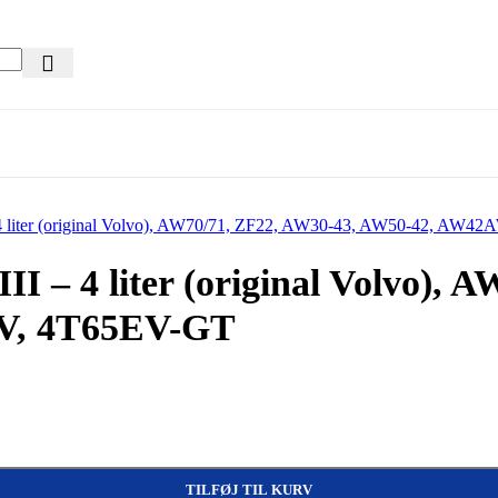
I – 4 liter (original Volvo), 
V, 4T65EV-GT
70/71, ZF22, AW30-43, AW50-42, AW42AWD, 4T65EV, 4T65EV-GT antal
TILFØJ TIL KURV