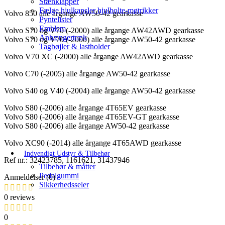
Stænklapper
Fælge hjulkapsler hjulbolte-møtrikker
Volvo 850 alle årgange AW50-42 gearkasse
Pyntelister
Emblem
Volvo S70 og V70 (-2000) alle årgange AW42AWD gearkasse
Anhængertræk
Volvo S70 og V70 (-2000) alle årgange AW50-42 gearkasse
Tagbøjler & lastholder
Volvo V70 XC (-2000) alle årgange AW42AWD gearkasse
Volvo C70 (-2005) alle årgange AW50-42 gearkasse
Volvo S40 og V40 (-2004) alle årgange AW50-42 gearkasse
Volvo S80 (-2006) alle årgange 4T65EV gearkasse
Volvo S80 (-2006) alle årgange 4T65EV-GT gearkasse
Volvo S80 (-2006) alle årgange AW50-42 gearkasse
Volvo XC90 (-2014) alle årgange 4T65AWD gearkasse
Indvendigt Udstyr & Tilbehør
Ref nr.: 32423785, 1161621, 31437946
Tilbehør & måtter
Pedalgummi
Anmeldelser (0)
Sikkerhedsseler
0 reviews
0