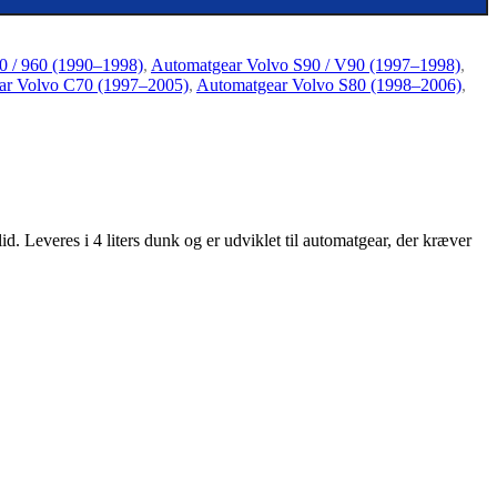
0 / 960 (1990–1998)
,
Automatgear Volvo S90 / V90 (1997–1998)
,
ar Volvo C70 (1997–2005)
,
Automatgear Volvo S80 (1998–2006)
,
d. Leveres i 4 liters dunk og er udviklet til automatgear, der kræver