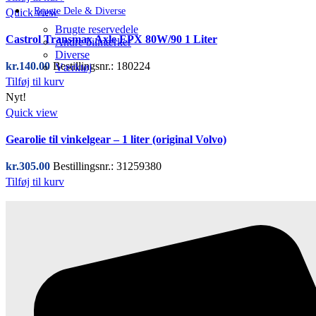
Brugte Dele & Diverse
Quick view
Brugte reservedele
Castrol Transmax Axle EPX 80W/90 1 Liter
Andre bilmærker
Diverse
kr.
140.00
Bestillingsnr.: 180224
Værktøj
Tilføj til kurv
Nyt!
Quick view
Gearolie til vinkelgear – 1 liter (original Volvo)
kr.
305.00
Bestillingsnr.: 31259380
Tilføj til kurv