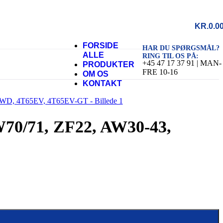
KR.
0.0
FORSIDE
HAR DU SPØRGSMÅL?
ALLE
RING TIL OS PÅ:
+45 47 17 37 91 | MAN-
PRODUKTER
FRE 10-16
OM OS
KONTAKT
AW70/71, ZF22, AW30-43,