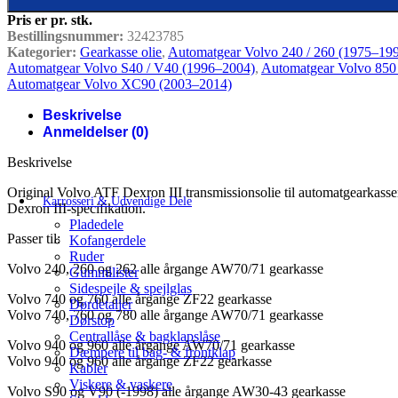
Pris er pr. stk.
Bestillingsnummer:
32423785
Kategorier:
Gearkasse olie
,
Automatgear Volvo 240 / 260 (1975–19
Automatgear Volvo S40 / V40 (1996–2004)
,
Automatgear Volvo 850
Automatgear Volvo XC90 (2003–2014)
Beskrivelse
Anmeldelser (0)
Beskrivelse
Original Volvo ATF Dexron III transmissionsolie til automatgearkasser.
Karrosseri & Udvendige Dele
Dexron III-specifikation.
Pladedele
Passer til:
Kofangerdele
Ruder
Volvo 240, 260 og 262 alle årgange AW70/71 gearkasse
Gummilister
Sidespejle & spejlglas
Volvo 740 og 760 alle årgange ZF22 gearkasse
Dørdetaljer
Volvo 740, 760 og 780 alle årgange AW70/71 gearkasse
Dørstop
Centrallåse & bagklapslåse
Volvo 940 og 960 alle årgange AW70/71 gearkasse
Dæmpere til bag- & frontklap
Volvo 940 og 960 alle årgange ZF22 gearkasse
Kabler
Viskere & vaskere
Volvo S90 og V90 (-1998) alle årgange AW30-43 gearkasse