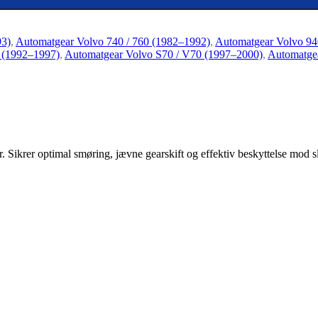
93)
,
Automatgear Volvo 740 / 760 (1982–1992)
,
Automatgear Volvo 94
 (1992–1997)
,
Automatgear Volvo S70 / V70 (1997–2000)
,
Automatge
 Sikrer optimal smøring, jævne gearskift og effektiv beskyttelse mod sli