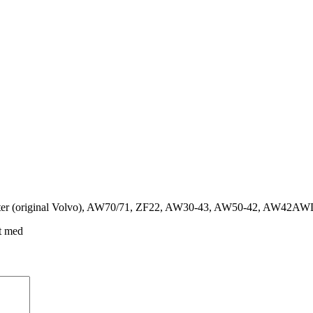
– 4 liter (original Volvo), AW70/71, ZF22, AW30-43, AW50-42, AW4
t med