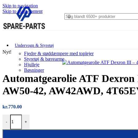
Skip to navigation
Skip to main content
Undervogn & Styretøj
Nyt!
Fjedre & støddæmpere med toplejer
Styretøj & bærearme
Hjulleje
Bøsninger
Automatgearolie ATF Dexron II
AW50-42, AW42AWD, 4T65E
kr.
770.00
Automatgearolie ATF Dexron III – 4 liter (original Volvo), AW
-
+