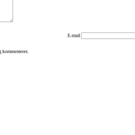
E-mail
eg kommenterer.