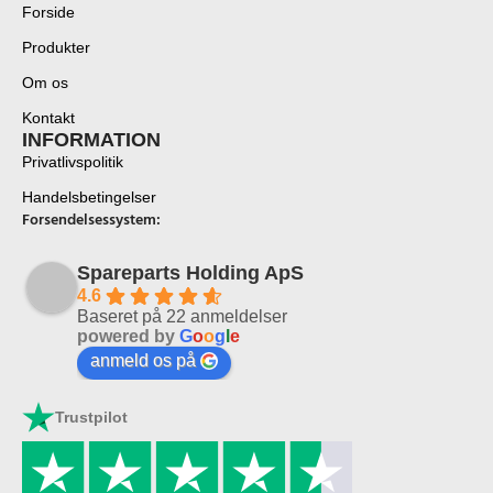
Forside
Produkter
Om os
Kontakt
INFORMATION
Privatlivspolitik
Handelsbetingelser
Forsendelsessystem:
Spareparts Holding ApS
4.6
Baseret på 22 anmeldelser
powered by
G
o
o
g
l
e
anmeld os på
Trustpilot