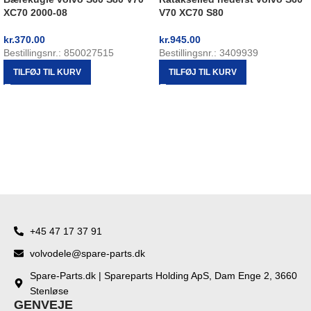
XC70 2000-08
V70 XC70 S80
kr.
370.00
kr.
945.00
Bestillingsnr.: 850027515
Bestillingsnr.: 3409939
TILFØJ TIL KURV
TILFØJ TIL KURV
+45 47 17 37 91
volvodele@spare-parts.dk
Spare-Parts.dk | Spareparts Holding ApS, Dam Enge 2, 3660
Stenløse
GENVEJE