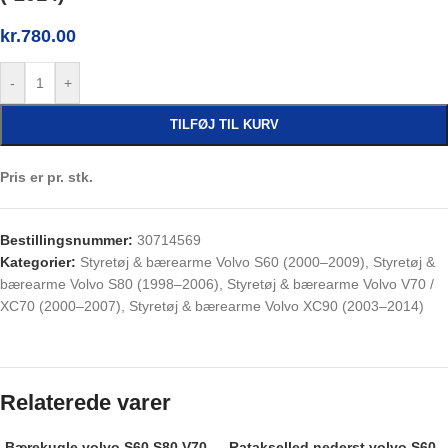
kr.
780.00
-
+
TILFØJ TIL KURV
Pris er pr. stk.
Bestillingsnummer:
30714569
Kategorier:
Styretøj & bærearme Volvo S60 (2000–2009)
,
Styretøj &
bærearme Volvo S80 (1998–2006)
,
Styretøj & bærearme Volvo V70 /
XC70 (2000–2007)
,
Styretøj & bærearme Volvo XC90 (2003–2014)
Relaterede varer
Bærekugle volvo S60 S80 V70
Ratakselled nederst volvo S60