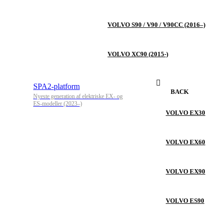
VOLVO S90 / V90 / V90CC (2016–)
VOLVO XC90 (2015-)
SPA2-platform
BACK
Nyeste generation af elektriske EX- og
ES-modeller (2023–)
VOLVO EX30
VOLVO EX60
VOLVO EX90
VOLVO ES90