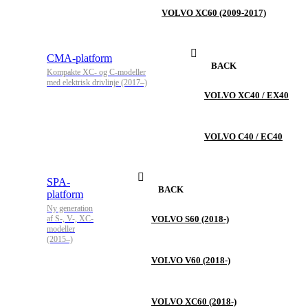
VOLVO XC60 (2009-2017)
CMA-platform
BACK
Kompakte XC- og C-modeller
med elektrisk drivlinje (2017–)
VOLVO XC40 / EX40
VOLVO C40 / EC40
SPA-
BACK
platform
Ny generation
af S-, V-, XC-
VOLVO S60 (2018-)
modeller
(2015–)
VOLVO V60 (2018-)
VOLVO XC60 (2018-)