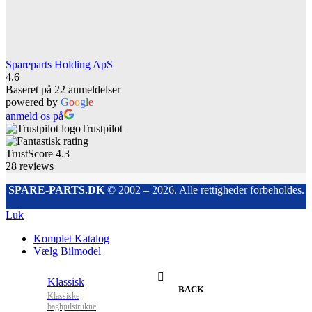
Spareparts Holding ApS
4.6
Baseret på 22 anmeldelser
powered by
G
o
o
g
l
e
anmeld os på
Trustpilot
TrustScore
4.3
28
reviews
SPARE-PARTS.DK
© 2002 – 2026. Alle rettigheder forbeholdes.
Luk
Komplet Katalog
Vælg Bilmodel
Klassisk
BACK
Klassiske
baghjulstrukne