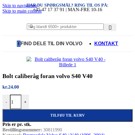
HAR DU SPØRGSMÅL? RING TIL OS PÅ:
Skip to navigation
+45 47 17 37 91 | MAN-FRE 10-16
Skip to main content
FIND DELE TIL DIN VOLVO
KONTAKT
Bolt caliberåg foran volvo S40 V40
kr.
24.00
Bolt caliberåg foran volvo S40 V40 antal
-
+
TILFØJ TIL KURV
Pris er pr. stk.
Bestillingsnummer:
30811990