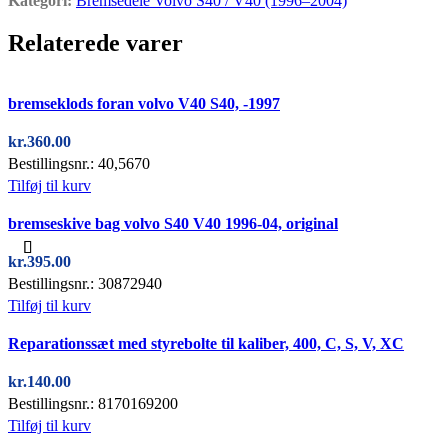
Kategori:
Bremsedele Volvo S40 / V40 (1996–2004)
Relaterede varer
Quick view
bremseklods foran volvo V40 S40, -1997
kr.
360.00
Bestillingsnr.: 40,5670
Tilføj til kurv
Quick view
bremseskive bag volvo S40 V40 1996-04, original
kr.
395.00
Bestillingsnr.: 30872940
Tilføj til kurv
Quick view
Reparationssæt med styrebolte til kaliber, 400, C, S, V, XC
kr.
140.00
Bestillingsnr.: 8170169200
Tilføj til kurv