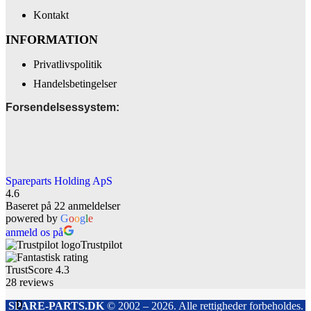
Kontakt
INFORMATION
Privatlivspolitik
Handelsbetingelser
Forsendelsessystem:
Spareparts Holding ApS
4.6
Baseret på 22 anmeldelser
powered by
G
o
o
g
l
e
anmeld os på
Trustpilot
TrustScore
4.3
28
reviews
SPARE-PARTS.DK
© 2002 – 2026. Alle rettigheder forbeholdes.