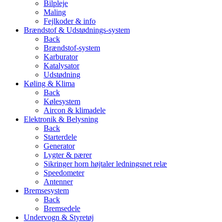
Bilpleje
Maling
Fejlkoder & info
Brændstof & Udstødnings-system
Back
Brændstof-system
Karburator
Katalysator
Udstødning
Køling & Klima
Back
Kølesystem
Aircon & klimadele
Elektronik & Belysning
Back
Starterdele
Generator
Lygter & pærer
Sikringer horn højtaler ledningsnet relæ
Speedometer
Antenner
Bremsesystem
Back
Bremsedele
Undervogn & Styretøj