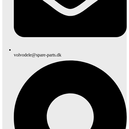
volvodele@spare-parts.dk