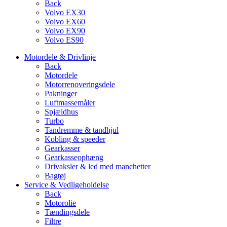
Back
Volvo EX30
Volvo EX60
Volvo EX90
Volvo ES90
Motordele & Drivlinje
Back
Motordele
Motorrenoveringsdele
Pakninger
Luftmassemåler
Spjældhus
Turbo
Tandremme & tandhjul
Kobling & speeder
Gearkasser
Gearkasseophæng
Drivaksler & led med manchetter
Bagtøj
Service & Vedligeholdelse
Back
Motorolie
Tændingsdele
Filtre