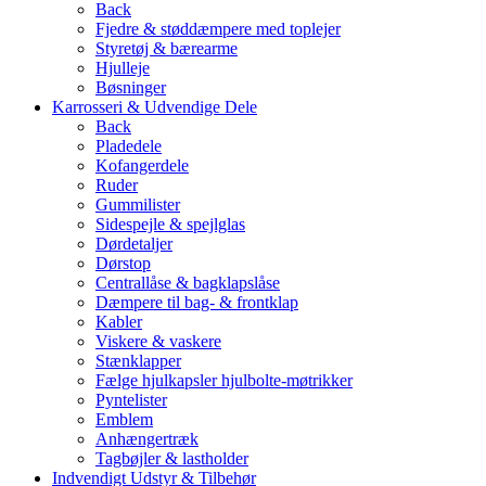
Back
Fjedre & støddæmpere med toplejer
Styretøj & bærearme
Hjulleje
Bøsninger
Karrosseri & Udvendige Dele
Back
Pladedele
Kofangerdele
Ruder
Gummilister
Sidespejle & spejlglas
Dørdetaljer
Dørstop
Centrallåse & bagklapslåse
Dæmpere til bag- & frontklap
Kabler
Viskere & vaskere
Stænklapper
Fælge hjulkapsler hjulbolte-møtrikker
Pyntelister
Emblem
Anhængertræk
Tagbøjler & lastholder
Indvendigt Udstyr & Tilbehør