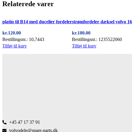
Relaterede varer
platin til B14 med ducelier fordeler
strømfordeler dæksel volvo 1
kr.
120.00
kr.
180.00
Bestillingsnr.: 10,7443
Bestillingsnr.: 1235522060
Tilføj til kurv
Tilføj til kurv
+45 47 17 37 91
volvodele@spare-parts.dk