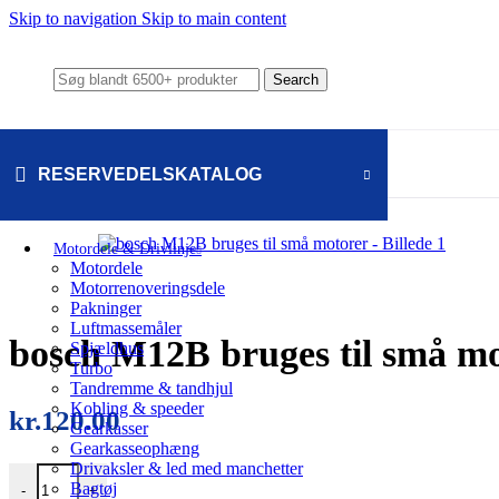
Skip to navigation
Skip to main content
Search
RESERVEDELSKATALOG
Motordele & Drivlinje
Motordele
Motorrenoveringsdele
Pakninger
Luftmassemåler
bosch M12B bruges til små m
Spjældhus
Turbo
Tandremme & tandhjul
Kobling & speeder
kr.
120.00
Gearkasser
Gearkasseophæng
Drivaksler & led med manchetter
bosch M12B bruges til små motorer antal
Bagtøj
-
+