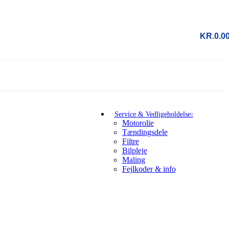
KR.
0.0
Service & Vedligeholdelse
Motorolie
Tændingsdele
Filtre
Bilpleje
Maling
Fejlkoder & info