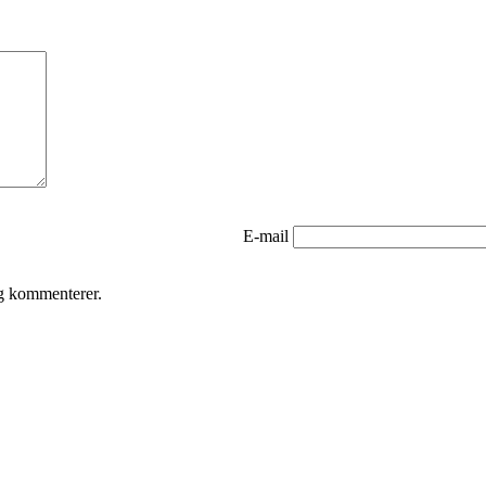
E-mail
eg kommenterer.