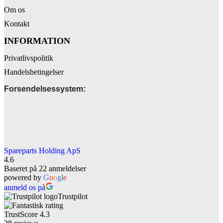
Om os
Kontakt
INFORMATION
Privatlivspolitik
Handelsbetingelser
Forsendelsessystem:
Spareparts Holding ApS
4.6
Baseret på 22 anmeldelser
powered by
G
o
o
g
l
e
anmeld os på
Trustpilot
TrustScore
4.3