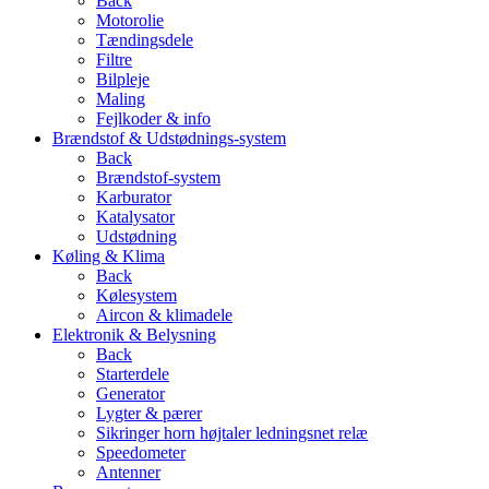
Back
Motorolie
Tændingsdele
Filtre
Bilpleje
Maling
Fejlkoder & info
Brændstof & Udstødnings-system
Back
Brændstof-system
Karburator
Katalysator
Udstødning
Køling & Klima
Back
Kølesystem
Aircon & klimadele
Elektronik & Belysning
Back
Starterdele
Generator
Lygter & pærer
Sikringer horn højtaler ledningsnet relæ
Speedometer
Antenner