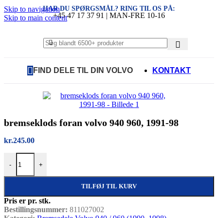
HAR DU SPØRGSMÅL? RING TIL OS PÅ:
Skip to navigation
+45 47 17 37 91 | MAN-FRE 10-16
Skip to main content
FIND DELE TIL DIN VOLVO
KONTAKT
bremseklods foran volvo 940 960, 1991-98
kr.
245.00
bremseklods foran volvo 940 960, 1991-98 antal
-
+
TILFØJ TIL KURV
Pris er pr. stk.
Bestillingsnummer:
811027002