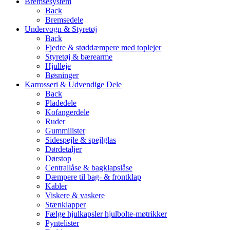
Bremsesystem
Back
Bremsedele
Undervogn & Styretøj
Back
Fjedre & støddæmpere med toplejer
Styretøj & bærearme
Hjulleje
Bøsninger
Karrosseri & Udvendige Dele
Back
Pladedele
Kofangerdele
Ruder
Gummilister
Sidespejle & spejlglas
Dørdetaljer
Dørstop
Centrallåse & bagklapslåse
Dæmpere til bag- & frontklap
Kabler
Viskere & vaskere
Stænklapper
Fælge hjulkapsler hjulbolte-møtrikker
Pyntelister