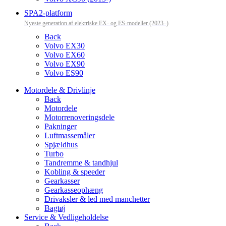
SPA2-platform
Nyeste generation af elektriske EX- og ES-modeller (2023–)
Back
Volvo EX30
Volvo EX60
Volvo EX90
Volvo ES90
Motordele & Drivlinje
Back
Motordele
Motorrenoveringsdele
Pakninger
Luftmassemåler
Spjældhus
Turbo
Tandremme & tandhjul
Kobling & speeder
Gearkasser
Gearkasseophæng
Drivaksler & led med manchetter
Bagtøj
Service & Vedligeholdelse