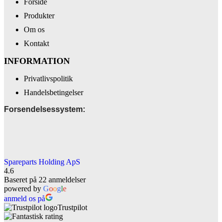
Forside
Produkter
Om os
Kontakt
INFORMATION
Privatlivspolitik
Handelsbetingelser
Forsendelsessystem:
Spareparts Holding ApS
4.6
Baseret på 22 anmeldelser
powered by
G
o
o
g
l
e
anmeld os på
Trustpilot