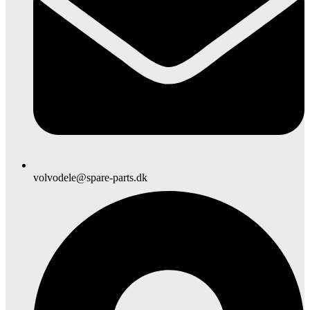
volvodele@spare-parts.dk