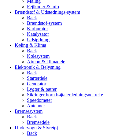
Maling
Fejlkoder & info
Brændstof & Udstødnings-system
Back
Brændstof-system
Karburator
Katalysator
Udstødning
Køling & Klima
Back
Kølesystem
Aircon & klimadele
Elektronik & Belysning
Back
Starterdele
Generator
Lygter & pærer
Sikringer horn højtaler ledningsnet relæ
Speedometer
Antenner
Bremsesystem
Back
Bremsedele
Undervogn & Styretøj
Back