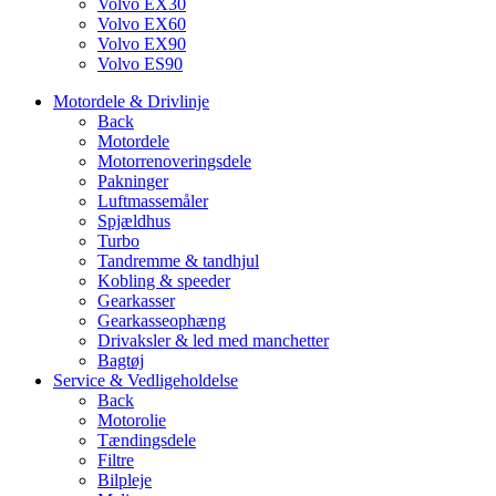
Volvo EX30
Volvo EX60
Volvo EX90
Volvo ES90
Motordele & Drivlinje
Back
Motordele
Motorrenoveringsdele
Pakninger
Luftmassemåler
Spjældhus
Turbo
Tandremme & tandhjul
Kobling & speeder
Gearkasser
Gearkasseophæng
Drivaksler & led med manchetter
Bagtøj
Service & Vedligeholdelse
Back
Motorolie
Tændingsdele
Filtre
Bilpleje