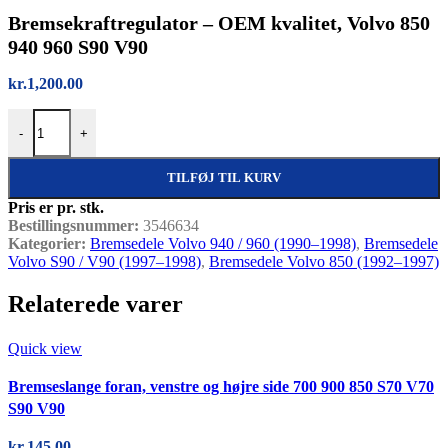
Bremsekraftregulator – OEM kvalitet, Volvo 850
940 960 S90 V90
kr.
1,200.00
Bremsekraftregulator – OEM kvalitet, Volvo 850 940 960 S90 V90 an
-
+
TILFØJ TIL KURV
Pris er pr. stk.
Bestillingsnummer:
3546634
Kategorier:
Bremsedele Volvo 940 / 960 (1990–1998)
,
Bremsedele
Volvo S90 / V90 (1997–1998)
,
Bremsedele Volvo 850 (1992–1997)
Relaterede varer
Quick view
Bremseslange foran, venstre og højre side 700 900 850 S70 V70
S90 V90
kr.
145.00