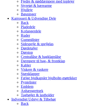
Fjedre & støddæmpere med toplejer
Styretøj & bærearme
Hjulleje
Bøsninger
Karrosseri & Udvendige Dele
Back
Pladedele
Kofangerdele
Ruder
Gummilister
Sidespejle & spejlglas
Dørdetaljer
Dørstop
Centrallåse & bagklapslåse
Dæmpere til bag- & frontklap
Kabler
Viskere & vaskere
Stænklapper
Fælge hjulkapsler hjulbolte-møtrikker
Pyntelister
Emblem
Anhængertræk
Tagbøjler & lastholder
Indvendigt Udstyr & Tilbehør
Back