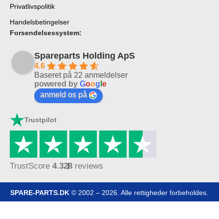
Privatlivspolitik
Handelsbetingelser
Forsendelsessystem:
Spareparts Holding ApS
4.6
Baseret på 22 anmeldelser
powered by
G
o
o
g
l
e
anmeld os på
Trustpilot
TrustScore
4.3
28
reviews
SPARE-PARTS.DK
© 2002 – 2026. Alle rettigheder forbeholdes.