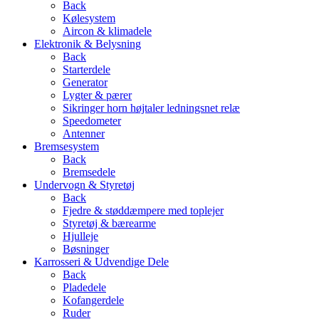
Back
Kølesystem
Aircon & klimadele
Elektronik & Belysning
Back
Starterdele
Generator
Lygter & pærer
Sikringer horn højtaler ledningsnet relæ
Speedometer
Antenner
Bremsesystem
Back
Bremsedele
Undervogn & Styretøj
Back
Fjedre & støddæmpere med toplejer
Styretøj & bærearme
Hjulleje
Bøsninger
Karrosseri & Udvendige Dele
Back
Pladedele
Kofangerdele
Ruder