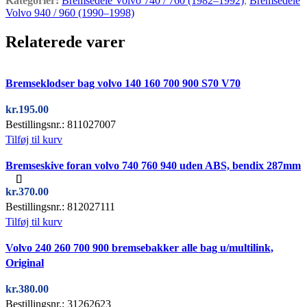
Kategorier:
Bremsedele Volvo 740 / 760 (1982–1992)
,
Bremsedele
Volvo 940 / 960 (1990–1998)
Relaterede varer
Quick view
Bremseklodser bag volvo 140 160 700 900 S70 V70
kr.
195.00
Bestillingsnr.: 811027007
Tilføj til kurv
Quick view
Bremseskive foran volvo 740 760 940 uden ABS, bendix 287mm
kr.
370.00
Bestillingsnr.: 812027111
Tilføj til kurv
Quick view
Volvo 240 260 700 900 bremsebakker alle bag u/multilink,
Original
kr.
380.00
Bestillingsnr.: 31262623