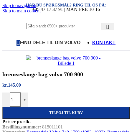
HAR DU SPØRGSMÅL? RING TIL OS PÅ:
Skip to navigation
+45 47 17 37 91 | MAN-FRE 10-16
Skip to main content
FIND DELE TIL DIN VOLVO
KONTAKT
bremseslange bag volvo 700 900
kr.
145.00
bremseslange bag volvo 700 900 antal
-
+
TILFØJ TIL KURV
Pris er pr. stk.
Bestillingsnummer:
815011101