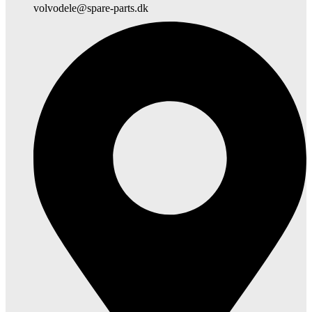
volvodele@spare-parts.dk