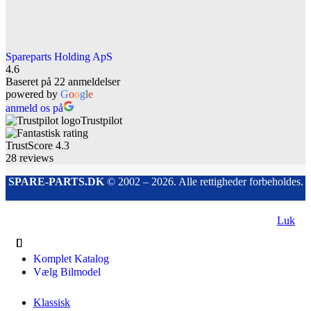
Spareparts Holding ApS
4.6
Baseret på 22 anmeldelser
powered by
G
o
o
g
l
e
anmeld os på
Trustpilot
TrustScore
4.3
28
reviews
SPARE-PARTS.DK
© 2002 – 2026. Alle rettigheder forbeholdes.
Luk
Komplet Katalog
Vælg Bilmodel
Klassisk