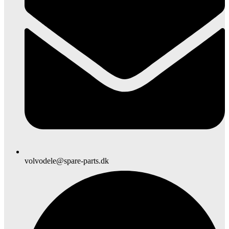
volvodele@spare-parts.dk