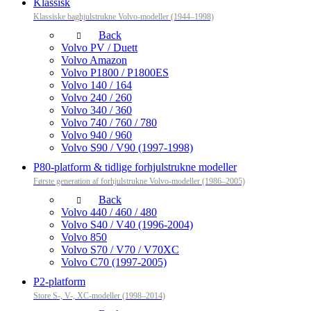
Klassisk
Klassiske baghjulstrukne Volvo-modeller (1944–1998)
Back
Volvo PV / Duett
Volvo Amazon
Volvo P1800 / P1800ES
Volvo 140 / 164
Volvo 240 / 260
Volvo 340 / 360
Volvo 740 / 760 / 780
Volvo 940 / 960
Volvo S90 / V90 (1997-1998)
P80-platform & tidlige forhjulstrukne modeller
Første generation af forhjulstrukne Volvo-modeller (1986–2005)
Back
Volvo 440 / 460 / 480
Volvo S40 / V40 (1996-2004)
Volvo 850
Volvo S70 / V70 / V70XC
Volvo C70 (1997-2005)
P2-platform
Store S-, V-, XC-modeller (1998–2014)