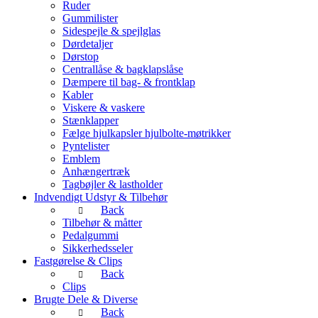
Ruder
Gummilister
Sidespejle & spejlglas
Dørdetaljer
Dørstop
Centrallåse & bagklapslåse
Dæmpere til bag- & frontklap
Kabler
Viskere & vaskere
Stænklapper
Fælge hjulkapsler hjulbolte-møtrikker
Pyntelister
Emblem
Anhængertræk
Tagbøjler & lastholder
Indvendigt Udstyr & Tilbehør
Back
Tilbehør & måtter
Pedalgummi
Sikkerhedsseler
Fastgørelse & Clips
Back
Clips
Brugte Dele & Diverse
Back