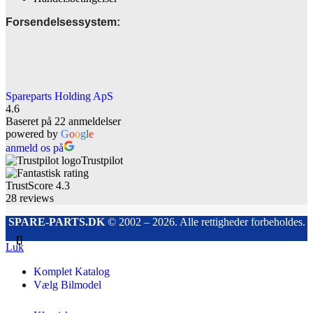
Forsendelsessystem:
Spareparts Holding ApS
4.6
Baseret på 22 anmeldelser
powered by
G
o
o
g
l
e
anmeld os på
Trustpilot
TrustScore
4.3
28
reviews
SPARE-PARTS.DK
© 2002 – 2026. Alle rettigheder forbeholdes.
Luk
Komplet Katalog
Vælg Bilmodel