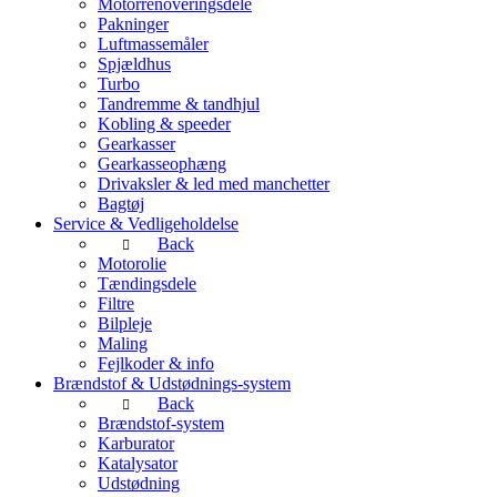
Motorrenoveringsdele
Pakninger
Luftmassemåler
Spjældhus
Turbo
Tandremme & tandhjul
Kobling & speeder
Gearkasser
Gearkasseophæng
Drivaksler & led med manchetter
Bagtøj
Service & Vedligeholdelse
Back
Motorolie
Tændingsdele
Filtre
Bilpleje
Maling
Fejlkoder & info
Brændstof & Udstødnings-system
Back
Brændstof-system
Karburator
Katalysator
Udstødning