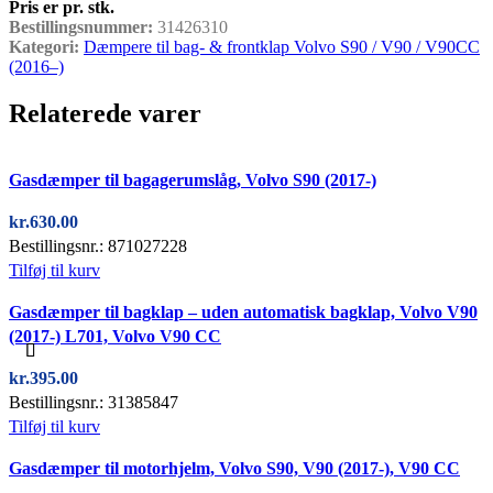
Pris er pr. stk.
Bestillingsnummer:
31426310
Kategori:
Dæmpere til bag- & frontklap Volvo S90 / V90 / V90CC
(2016–)
Relaterede varer
Quick view
Gasdæmper til bagagerumslåg, Volvo S90 (2017-)
kr.
630.00
Bestillingsnr.: 871027228
Tilføj til kurv
Quick view
Gasdæmper til bagklap – uden automatisk bagklap, Volvo V90
(2017-) L701, Volvo V90 CC
kr.
395.00
Bestillingsnr.: 31385847
Tilføj til kurv
Quick view
Gasdæmper til motorhjelm, Volvo S90, V90 (2017-), V90 CC