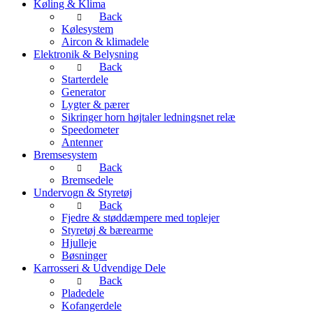
Køling & Klima
Back
Kølesystem
Aircon & klimadele
Elektronik & Belysning
Back
Starterdele
Generator
Lygter & pærer
Sikringer horn højtaler ledningsnet relæ
Speedometer
Antenner
Bremsesystem
Back
Bremsedele
Undervogn & Styretøj
Back
Fjedre & støddæmpere med toplejer
Styretøj & bærearme
Hjulleje
Bøsninger
Karrosseri & Udvendige Dele
Back
Pladedele
Kofangerdele