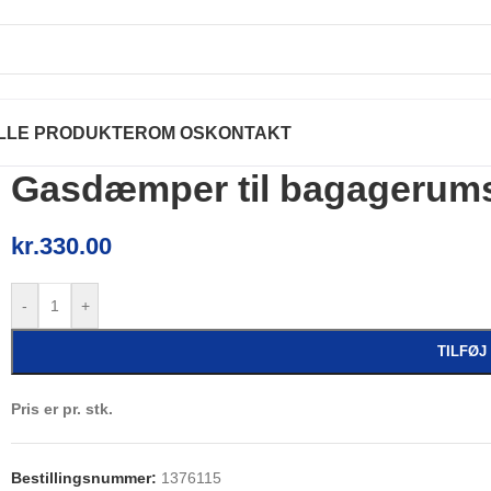
LLE PRODUKTER
OM OS
KONTAKT
Gasdæmper til bagagerums
kr.
330.00
-
+
TILFØJ
Pris er pr. stk.
Bestillingsnummer:
1376115