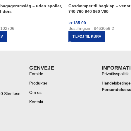
 bagagerumslåg – uden spoiler,
Gasdæmper til bagklap – venstr
4-dørs
740 760 940 960 V90
kr.
185.00
87102706
Bestillingsnr.: 9463056-2
RV
TILFØJ TIL KURV
GENVEJE
INFORMAT
Forside
Privatlivspolitik
Produkter
Handelsbetinge
Forsendelses
Om os
60 Stenløse
Kontakt