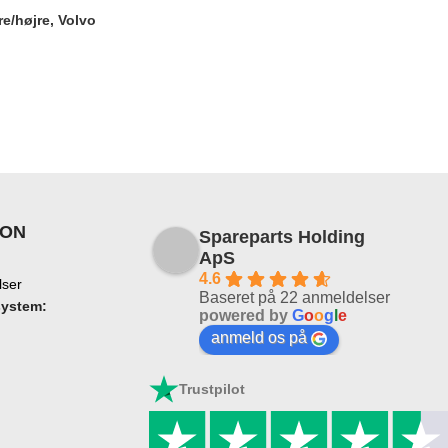
e/højre, Volvo
ION
Spareparts Holding
ApS
4.6
lser
Baseret på 22 anmeldelser
system:
powered by
G
o
o
g
l
e
anmeld os på
Trustpilot