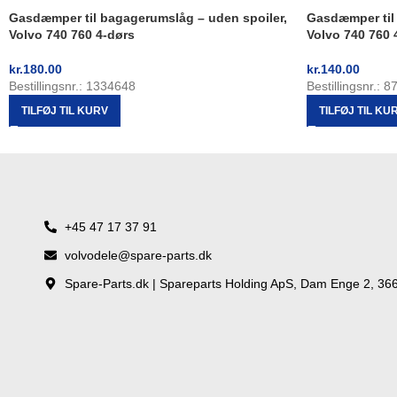
Gasdæmper til bagagerumslåg – uden spoiler,
Gasdæmper til
Volvo 740 760 4-dørs
Volvo 740 760 
kr.
180.00
kr.
140.00
Bestillingsnr.: 1334648
Bestillingsnr.: 
TILFØJ TIL KURV
TILFØJ TIL KU
+45 47 17 37 91
volvodele@spare-parts.dk
Spare-Parts.dk | Spareparts Holding ApS, Dam Enge 2, 36