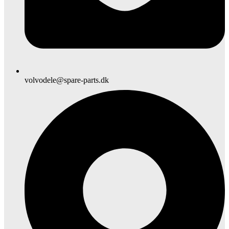
volvodele@spare-parts.dk