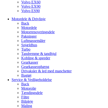
Volvo EX60
Volvo EX90
Volvo ES90
Motordele & Drivlinje
Back
Motordele
Motorrenoveringsdele
Pakninger
Luftmassemåler
Spjældhus
Turbo
Tandremme & tandhjul
Kobling & speeder
Gearkasser
Gearkasseophæng
Drivaksler & led med manchetter
Bagtøj
Service & Vedligeholdelse
Back
Motorolie
Tændingsdele
Filtre
Bilpleje
Maling