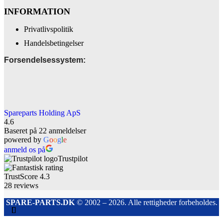
INFORMATION
Privatlivspolitik
Handelsbetingelser
Forsendelsessystem:
Spareparts Holding ApS
4.6
Baseret på 22 anmeldelser
powered by
G
o
o
g
l
e
anmeld os på
Trustpilot
TrustScore
4.3
28
reviews
SPARE-PARTS.DK
© 2002 – 2026. Alle rettigheder forbeholdes.