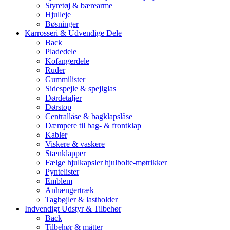
Styretøj & bærearme
Hjulleje
Bøsninger
Karrosseri & Udvendige Dele
Back
Pladedele
Kofangerdele
Ruder
Gummilister
Sidespejle & spejlglas
Dørdetaljer
Dørstop
Centrallåse & bagklapslåse
Dæmpere til bag- & frontklap
Kabler
Viskere & vaskere
Stænklapper
Fælge hjulkapsler hjulbolte-møtrikker
Pyntelister
Emblem
Anhængertræk
Tagbøjler & lastholder
Indvendigt Udstyr & Tilbehør
Back
Tilbehør & måtter