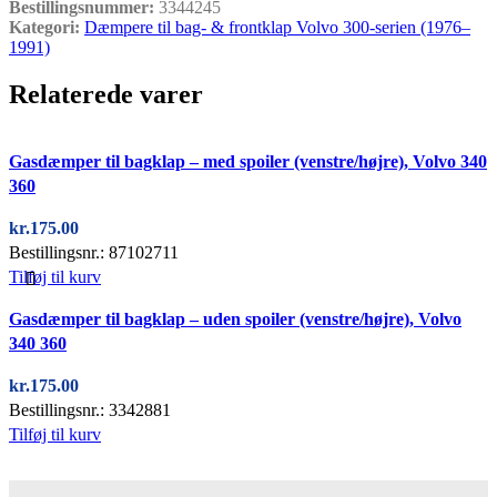
Bestillingsnummer:
3344245
Kategori:
Dæmpere til bag- & frontklap Volvo 300-serien (1976–
1991)
Relaterede varer
Quick view
Gasdæmper til bagklap – med spoiler (venstre/højre), Volvo 340
360
kr.
175.00
Bestillingsnr.: 87102711
Tilføj til kurv
Quick view
Gasdæmper til bagklap – uden spoiler (venstre/højre), Volvo
340 360
kr.
175.00
Bestillingsnr.: 3342881
Tilføj til kurv