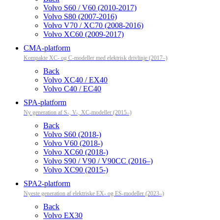
Volvo S60 / V60 (2010-2017)
Volvo S80 (2007-2016)
Volvo V70 / XC70 (2008-2016)
Volvo XC60 (2009-2017)
CMA-platform
Kompakte XC- og C-modeller med elektrisk drivlinje (2017–)
Back
Volvo XC40 / EX40
Volvo C40 / EC40
SPA-platform
Ny generation af S-, V-, XC-modeller (2015–)
Back
Volvo S60 (2018-)
Volvo V60 (2018-)
Volvo XC60 (2018-)
Volvo S90 / V90 / V90CC (2016–)
Volvo XC90 (2015-)
SPA2-platform
Nyeste generation af elektriske EX- og ES-modeller (2023–)
Back
Volvo EX30