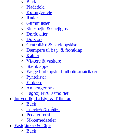
Back
Pladedele
Kofangerdele
Ruder
Gummilister
Sidespejle & spejlglas
Dørdetaljer
Dørstop
Centrallåse & bagklapslåse
Dæmpere til bag- & frontklap
Kabler
Viskere & vaskere
Stænklapper
Fælge hjulkapsler hjulbolte-møtrikker
Pyntelister
Emblem
Anhængertræk
Tagbøjler & lastholder
Indvendigt Udstyr & Tilbehør
Back
Tilbehør & måtter
Pedalgummi
Sikkerhedsseler
Fastgørelse & Clips
Back