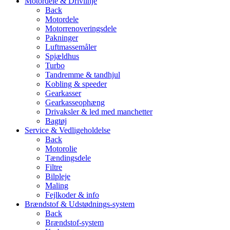
Motordele & Drivlinje
Back
Motordele
Motorrenoveringsdele
Pakninger
Luftmassemåler
Spjældhus
Turbo
Tandremme & tandhjul
Kobling & speeder
Gearkasser
Gearkasseophæng
Drivaksler & led med manchetter
Bagtøj
Service & Vedligeholdelse
Back
Motorolie
Tændingsdele
Filtre
Bilpleje
Maling
Fejlkoder & info
Brændstof & Udstødnings-system
Back
Brændstof-system