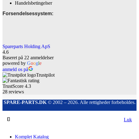
Handelsbetingelser
Forsendelsessystem:
Spareparts Holding ApS
4.6
Baseret på 22 anmeldelser
powered by
G
o
o
g
l
e
anmeld os på
Trustpilot
TrustScore
4.3
28
reviews
SPARE-PARTS.DK
© 2002 – 2026. Alle rettigheder forbeholdes.
Luk
Komplet Katalog