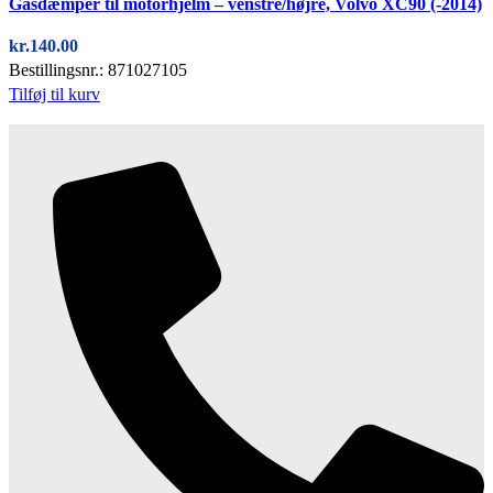
Gasdæmper til motorhjelm – venstre/højre, Volvo XC90 (-2014)
kr.
140.00
Bestillingsnr.: 871027105
Tilføj til kurv