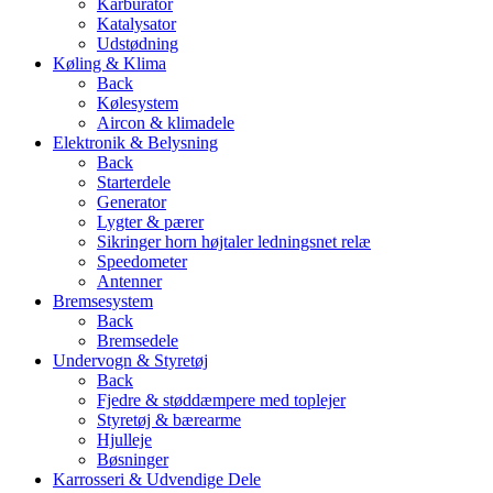
Karburator
Katalysator
Udstødning
Køling & Klima
Back
Kølesystem
Aircon & klimadele
Elektronik & Belysning
Back
Starterdele
Generator
Lygter & pærer
Sikringer horn højtaler ledningsnet relæ
Speedometer
Antenner
Bremsesystem
Back
Bremsedele
Undervogn & Styretøj
Back
Fjedre & støddæmpere med toplejer
Styretøj & bærearme
Hjulleje
Bøsninger
Karrosseri & Udvendige Dele