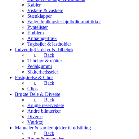
Kabler
Viskere & vaskere
Stænklapper
Fælge hjulkapsler hjulbolte-møtrikker
Pyntelister
Emblem
Anhængertræk
Tagbøjler & lastholder
Indvendigt Udstyr & Tilbehør
Back
Tilbehør & måtter
Pedalgummi
Sikkerhedsseler
Fastgørelse & Clips
Back
Clips
Brugte Dele & Diverse
Back
Brugte reservedele
Andre bilmærker
Diverse
Værktøj
Manualer & samleobjekter til udstilling
Back
Bøger & manualer