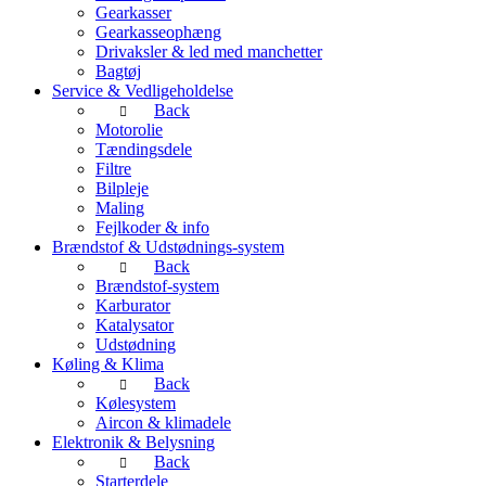
Gearkasser
Gearkasseophæng
Drivaksler & led med manchetter
Bagtøj
Service & Vedligeholdelse
Back
Motorolie
Tændingsdele
Filtre
Bilpleje
Maling
Fejlkoder & info
Brændstof & Udstødnings-system
Back
Brændstof-system
Karburator
Katalysator
Udstødning
Køling & Klima
Back
Kølesystem
Aircon & klimadele
Elektronik & Belysning
Back
Starterdele