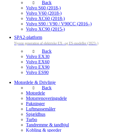
Back
Volvo S60 (2018-)
Volvo V60 (2018-)
Volvo XC60 (2018-)
Volvo S90 / V90 / V90CC (2016–)
Volvo XC90 (2015-)
SPA2-platform
Nyeste generation af elektriske EX- og ES-modeller (2023–)
Back
Volvo EX30
Volvo EX60
Volvo EX90
Volvo ES90
Motordele & Drivlinje
Back
Motordele
Motorrenoveringsdele
Pakninger
Luftmassemåler
Spjældhus
Turbo
Tandremme & tandhjul
Kobling & speeder