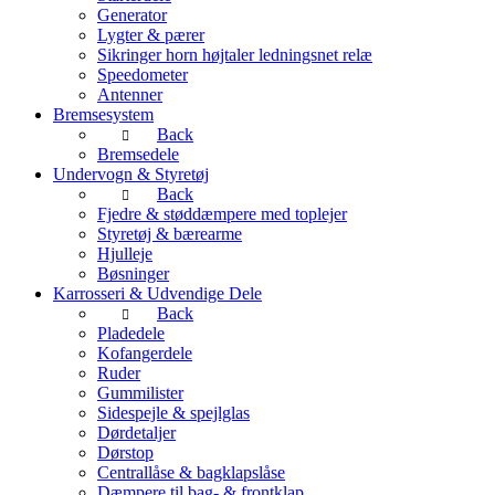
Generator
Lygter & pærer
Sikringer horn højtaler ledningsnet relæ
Speedometer
Antenner
Bremsesystem
Back
Bremsedele
Undervogn & Styretøj
Back
Fjedre & støddæmpere med toplejer
Styretøj & bærearme
Hjulleje
Bøsninger
Karrosseri & Udvendige Dele
Back
Pladedele
Kofangerdele
Ruder
Gummilister
Sidespejle & spejlglas
Dørdetaljer
Dørstop
Centrallåse & bagklapslåse
Dæmpere til bag- & frontklap