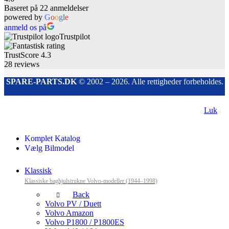
Baseret på 22 anmeldelser
powered by
G
o
o
g
l
e
anmeld os på
Trustpilot
TrustScore
4.3
28
reviews
SPARE-PARTS.DK
© 2002 – 2026. Alle rettigheder forbeholdes.
Luk
Komplet Katalog
Vælg Bilmodel
Klassisk
Klassiske baghjulstrukne Volvo-modeller (1944–1998)
Back
Volvo PV / Duett
Volvo Amazon
Volvo P1800 / P1800ES