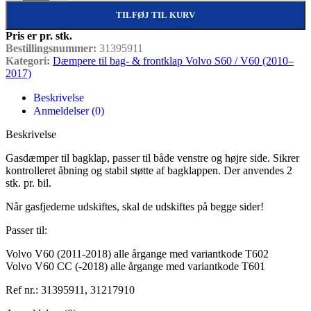
TILFØJ TIL KURV
Pris er pr. stk.
Bestillingsnummer:
31395911
Kategori:
Dæmpere til bag- & frontklap Volvo S60 / V60 (2010–
2017)
Beskrivelse
Anmeldelser (0)
Beskrivelse
Gasdæmper til bagklap, passer til både venstre og højre side. Sikrer
kontrolleret åbning og stabil støtte af bagklappen. Der anvendes 2
stk. pr. bil.
Når gasfjederne udskiftes, skal de udskiftes på begge sider!
Passer til:
Volvo V60 (2011-2018) alle årgange med variantkode T602
Volvo V60 CC (-2018) alle årgange med variantkode T601
Ref nr.: 31395911, 31217910