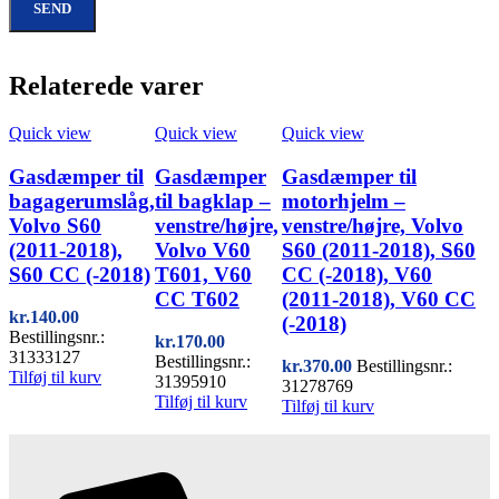
Relaterede varer
Quick view
Quick view
Quick view
Gasdæmper til
Gasdæmper
Gasdæmper til
bagagerumslåg,
til bagklap –
motorhjelm –
Volvo S60
venstre/højre,
venstre/højre, Volvo
(2011-2018),
Volvo V60
S60 (2011-2018), S60
S60 CC (-2018)
T601, V60
CC (-2018), V60
CC T602
(2011-2018), V60 CC
kr.
140.00
(-2018)
Bestillingsnr.:
kr.
170.00
31333127
Bestillingsnr.:
kr.
370.00
Bestillingsnr.:
Tilføj til kurv
31395910
31278769
Tilføj til kurv
Tilføj til kurv