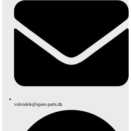
volvodele@spare-parts.dk