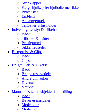
Stænklapper
Fælge hjulkapsler hjulbolte-møtrikker
Pyntelister
Emblem
Anhængertræk
Tagbøjler & lastholder
Indvendigt Udstyr & Tilbehør
Back
Tilbehør & måtter
Pedalgummi
Sikkerhedsseler
Fastgørelse & Clips
Back
Clips
Brugte Dele & Diverse
Back
Brugte reservedele
Andre bilmærker
Diverse
Værktøj
Manualer & samleobjekter til udstilling
Back
Bøger & manualer
Modelbiler
Modeltog