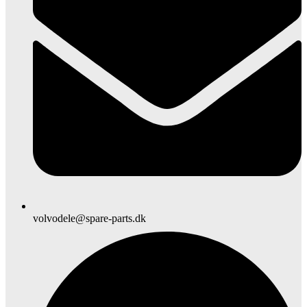
volvodele@spare-parts.dk