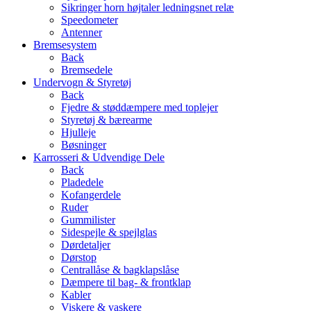
Sikringer horn højtaler ledningsnet relæ
Speedometer
Antenner
Bremsesystem
Back
Bremsedele
Undervogn & Styretøj
Back
Fjedre & støddæmpere med toplejer
Styretøj & bærearme
Hjulleje
Bøsninger
Karrosseri & Udvendige Dele
Back
Pladedele
Kofangerdele
Ruder
Gummilister
Sidespejle & spejlglas
Dørdetaljer
Dørstop
Centrallåse & bagklapslåse
Dæmpere til bag- & frontklap
Kabler
Viskere & vaskere