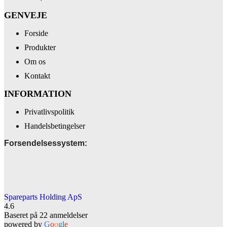
GENVEJE
Forside
Produkter
Om os
Kontakt
INFORMATION
Privatlivspolitik
Handelsbetingelser
Forsendelsessystem:
Spareparts Holding ApS
4.6
Baseret på 22 anmeldelser
powered by
G
o
o
g
l
e