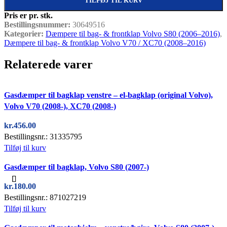
TILFØJ TIL KURV
Pris er pr. stk.
Bestillingsnummer:
30649516
Kategorier:
Dæmpere til bag- & frontklap Volvo S80 (2006–2016)
,
Dæmpere til bag- & frontklap Volvo V70 / XC70 (2008–2016)
Relaterede varer
Quick view
Gasdæmper til bagklap venstre – el-bagklap (original Volvo),
Volvo V70 (2008-), XC70 (2008-)
kr.
456.00
Bestillingsnr.: 31335795
Tilføj til kurv
Quick view
Gasdæmper til bagklap, Volvo S80 (2007-)
kr.
180.00
Bestillingsnr.: 871027219
Tilføj til kurv
Quick view