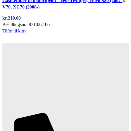
Gasdæmper til motorhjelm – venstre/højre, Volvo S80 (2007-),
V70, XC70 (2008-)
kr.
210.00
Bestillingsnr.: 871027106
Tilføj til kurv