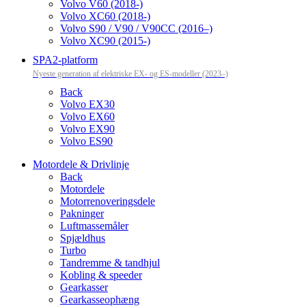
Volvo V60 (2018-)
Volvo XC60 (2018-)
Volvo S90 / V90 / V90CC (2016–)
Volvo XC90 (2015-)
SPA2-platform
Nyeste generation af elektriske EX- og ES-modeller (2023–)
Back
Volvo EX30
Volvo EX60
Volvo EX90
Volvo ES90
Motordele & Drivlinje
Back
Motordele
Motorrenoveringsdele
Pakninger
Luftmassemåler
Spjældhus
Turbo
Tandremme & tandhjul
Kobling & speeder
Gearkasser
Gearkasseophæng