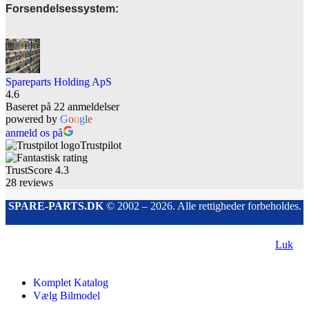
Forsendelsessystem:
Spareparts Holding ApS
4.6
Baseret på 22 anmeldelser
powered by
G
o
o
g
l
e
anmeld os på
Trustpilot
TrustScore
4.3
28
reviews
SPARE-PARTS.DK
© 2002 – 2026. Alle rettigheder forbeholdes.
Luk
Komplet Katalog
Vælg Bilmodel