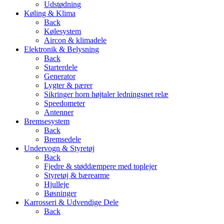
Udstødning
Køling & Klima
Back
Kølesystem
Aircon & klimadele
Elektronik & Belysning
Back
Starterdele
Generator
Lygter & pærer
Sikringer horn højtaler ledningsnet relæ
Speedometer
Antenner
Bremsesystem
Back
Bremsedele
Undervogn & Styretøj
Back
Fjedre & støddæmpere med toplejer
Styretøj & bærearme
Hjulleje
Bøsninger
Karrosseri & Udvendige Dele
Back
Pladedele