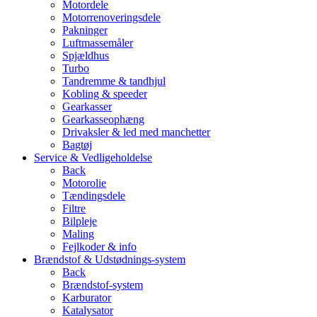
Motordele
Motorrenoveringsdele
Pakninger
Luftmassemåler
Spjældhus
Turbo
Tandremme & tandhjul
Kobling & speeder
Gearkasser
Gearkasseophæng
Drivaksler & led med manchetter
Bagtøj
Service & Vedligeholdelse
Back
Motorolie
Tændingsdele
Filtre
Bilpleje
Maling
Fejlkoder & info
Brændstof & Udstødnings-system
Back
Brændstof-system
Karburator
Katalysator