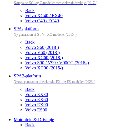
Kompakte XC- og C-modeller med elektrisk drivlinje (2017–)
Back
Volvo XC40 / EX40
Volvo C40 / EC40
SPA-platform
Ny generation af S-, V-, XC-modeller (2015–)
Back
Volvo S60 (2018-)
Volvo V60 (2018-)
Volvo XC60 (2018-)
Volvo S90 / V90 / V90CC (2016–)
Volvo XC90 (2015-)
SPA2-platform
Nyeste generation af elektriske EX- og ES-modeller (2023–)
Back
Volvo EX30
Volvo EX60
Volvo EX90
Volvo ES90
Motordele & Drivlinje
Back