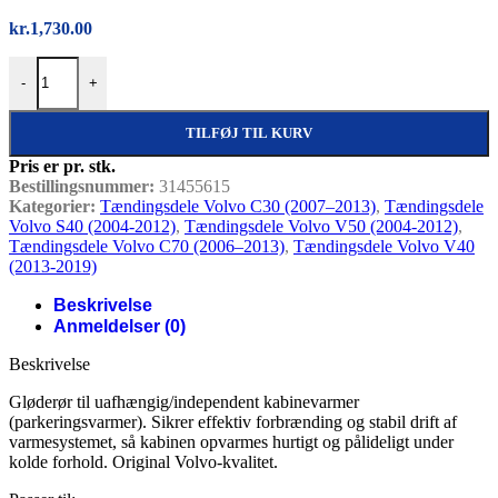
kr.
1,730.00
Gløderør til parkeringsvarmer – original Volvo, Volvo C30 S40 V5
-
+
TILFØJ TIL KURV
Pris er pr. stk.
Bestillingsnummer:
31455615
Kategorier:
Tændingsdele Volvo C30 (2007–2013)
,
Tændingsdele
Volvo S40 (2004-2012)
,
Tændingsdele Volvo V50 (2004-2012)
,
Tændingsdele Volvo C70 (2006–2013)
,
Tændingsdele Volvo V40
(2013-2019)
Beskrivelse
Anmeldelser (0)
Beskrivelse
Gløderør til uafhængig/independent kabinevarmer
(parkeringsvarmer). Sikrer effektiv forbrænding og stabil drift af
varmesystemet, så kabinen opvarmes hurtigt og pålideligt under
kolde forhold. Original Volvo-kvalitet.