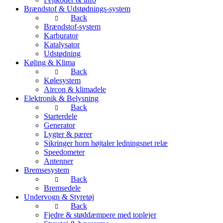
Brændstof & Udstødnings-system
Back
Brændstof-system
Karburator
Katalysator
Udstødning
Køling & Klima
Back
Kølesystem
Aircon & klimadele
Elektronik & Belysning
Back
Starterdele
Generator
Lygter & pærer
Sikringer horn højtaler ledningsnet relæ
Speedometer
Antenner
Bremsesystem
Back
Bremsedele
Undervogn & Styretøj
Back
Fjedre & støddæmpere med toplejer