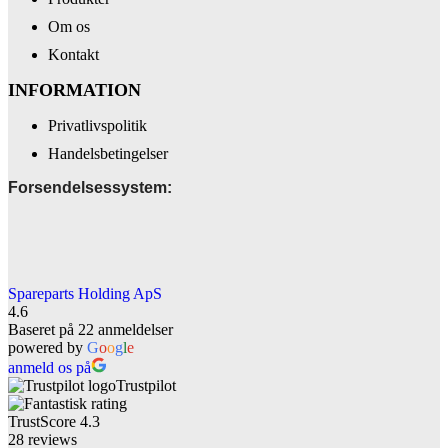
Om os
Kontakt
INFORMATION
Privatlivspolitik
Handelsbetingelser
Forsendelsessystem:
Spareparts Holding ApS
4.6
Baseret på 22 anmeldelser
powered by
G
o
o
g
l
e
anmeld os på
Trustpilot
TrustScore
4.3
28
reviews