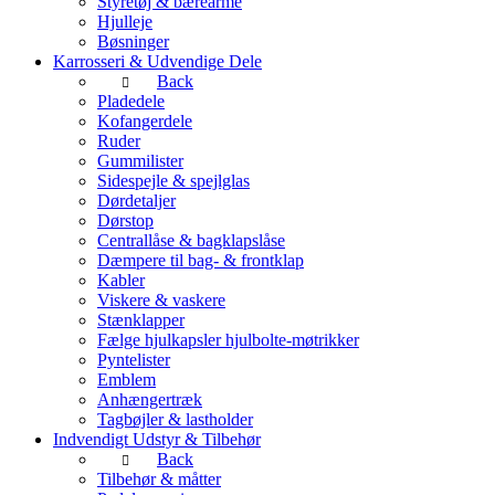
Styretøj & bærearme
Hjulleje
Bøsninger
Karrosseri & Udvendige Dele
Back
Pladedele
Kofangerdele
Ruder
Gummilister
Sidespejle & spejlglas
Dørdetaljer
Dørstop
Centrallåse & bagklapslåse
Dæmpere til bag- & frontklap
Kabler
Viskere & vaskere
Stænklapper
Fælge hjulkapsler hjulbolte-møtrikker
Pyntelister
Emblem
Anhængertræk
Tagbøjler & lastholder
Indvendigt Udstyr & Tilbehør
Back
Tilbehør & måtter