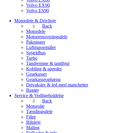
Volvo EX90
Volvo ES90
Motordele & Drivlinje
Back
Motordele
Motorrenoveringsdele
Pakninger
Luftmassemåler
Spjældhus
Turbo
Tandremme & tandhjul
Kobling & speeder
Gearkasser
Gearkasseophæng
Drivaksler & led med manchetter
Bagtøj
Service & Vedligeholdelse
Back
Motorolie
Tændingsdele
Filtre
Bilpleje
Maling
Fejlkoder & info