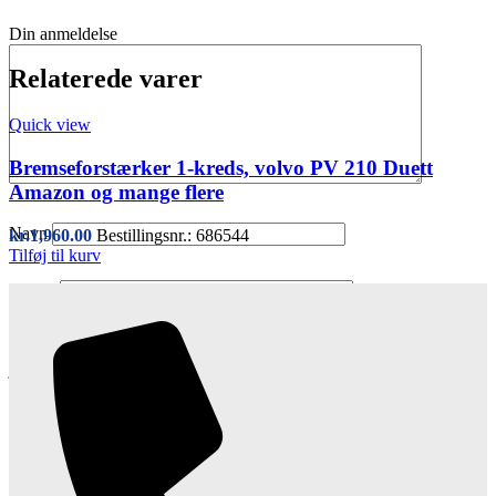
Din anmeldelse
Relaterede varer
Quick view
Bremseforstærker 1-kreds, volvo PV 210 Duett
Amazon og mange flere
Navn
kr.
1,960.00
Bestillingsnr.: 686544
Tilføj til kurv
E-mail
Gem mit navn, mail og websted i denne browser til næste gang
jeg kommenterer.