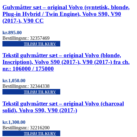
Quick view
Gulvmåtter sæt – original Volvo (syntetisk, blonde,
Plug-in Hybrid / Twin Engine), Volvo S90, V90
(2017-), V90 CC
kr.
895.00
Bestillingsnr.: 32357469
TILFØJ TIL KURV
Quick view
Tekstil gulvmåtter sæt – original Volvo (blonde,
Inscription), Volvo S90 (2017-), V90 (2017-) fra ch.
nr.: 106000 / 175000
kr.
1,050.00
Bestillingsnr.: 32344338
TILFØJ TIL KURV
Quick view
Tekstil gulvmåtter sæt – original Volvo (charcoal
solid), Volvo S90, V90 (2017-)
kr.
1,300.00
Bestillingsnr.: 32216200
TILFØJ TIL KURV