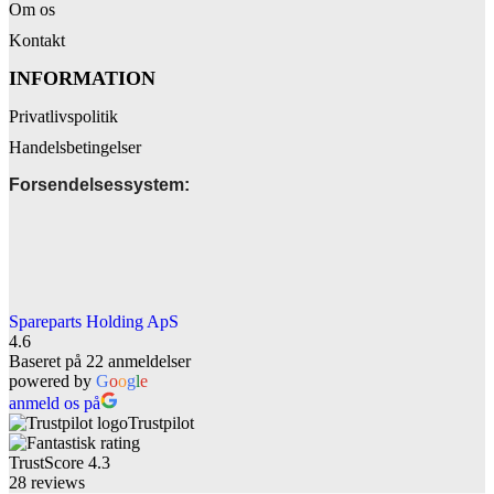
Om os
Kontakt
INFORMATION
Privatlivspolitik
Handelsbetingelser
Forsendelsessystem:
Spareparts Holding ApS
4.6
Baseret på 22 anmeldelser
powered by
G
o
o
g
l
e
anmeld os på
Trustpilot
TrustScore
4.3
28
reviews