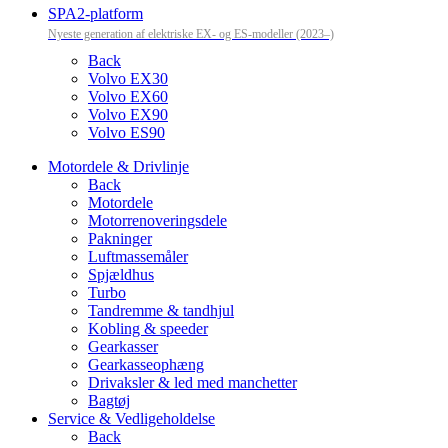
SPA2-platform
Nyeste generation af elektriske EX- og ES-modeller (2023–)
Back
Volvo EX30
Volvo EX60
Volvo EX90
Volvo ES90
Motordele & Drivlinje
Back
Motordele
Motorrenoveringsdele
Pakninger
Luftmassemåler
Spjældhus
Turbo
Tandremme & tandhjul
Kobling & speeder
Gearkasser
Gearkasseophæng
Drivaksler & led med manchetter
Bagtøj
Service & Vedligeholdelse
Back