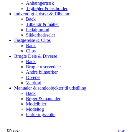
Anhængertræk
Tagbøjler & lastholder
Indvendigt Udstyr & Tilbehør
Back
Tilbehør & måtter
Pedalgummi
Sikkerhedsseler
Fastgørelse & Clips
Back
Clips
Brugte Dele & Diverse
Back
Brugte reservedele
Andre bilmærker
Diverse
Værktøj
Manualer & samleobjekter til udstilling
Back
Bøger & manualer
Modelbiler
Modeltog
Parkeringsskilte
Kurv
Luk