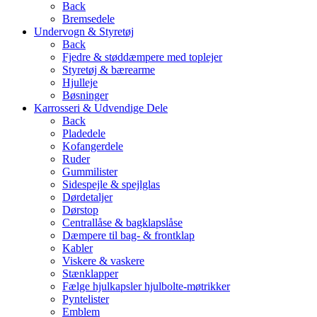
Back
Bremsedele
Undervogn & Styretøj
Back
Fjedre & støddæmpere med toplejer
Styretøj & bærearme
Hjulleje
Bøsninger
Karrosseri & Udvendige Dele
Back
Pladedele
Kofangerdele
Ruder
Gummilister
Sidespejle & spejlglas
Dørdetaljer
Dørstop
Centrallåse & bagklapslåse
Dæmpere til bag- & frontklap
Kabler
Viskere & vaskere
Stænklapper
Fælge hjulkapsler hjulbolte-møtrikker
Pyntelister
Emblem