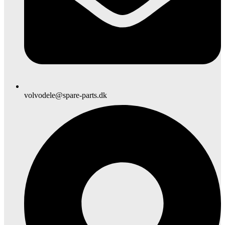
volvodele@spare-parts.dk