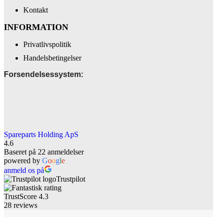
Kontakt
INFORMATION
Privatlivspolitik
Handelsbetingelser
Forsendelsessystem:
Spareparts Holding ApS
4.6
Baseret på 22 anmeldelser
powered by
G
o
o
g
l
e
anmeld os på
Trustpilot
TrustScore
4.3
28
reviews