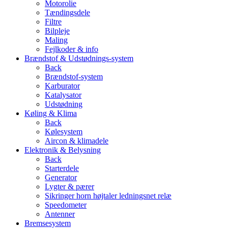
Motorolie
Tændingsdele
Filtre
Bilpleje
Maling
Fejlkoder & info
Brændstof & Udstødnings-system
Back
Brændstof-system
Karburator
Katalysator
Udstødning
Køling & Klima
Back
Kølesystem
Aircon & klimadele
Elektronik & Belysning
Back
Starterdele
Generator
Lygter & pærer
Sikringer horn højtaler ledningsnet relæ
Speedometer
Antenner
Bremsesystem