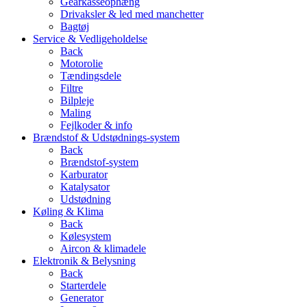
Gearkasseophæng
Drivaksler & led med manchetter
Bagtøj
Service & Vedligeholdelse
Back
Motorolie
Tændingsdele
Filtre
Bilpleje
Maling
Fejlkoder & info
Brændstof & Udstødnings-system
Back
Brændstof-system
Karburator
Katalysator
Udstødning
Køling & Klima
Back
Kølesystem
Aircon & klimadele
Elektronik & Belysning
Back
Starterdele
Generator