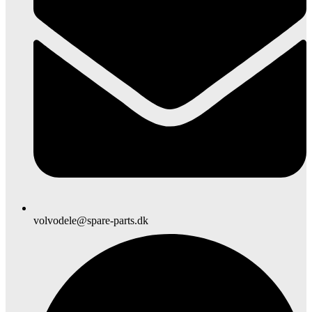
volvodele@spare-parts.dk