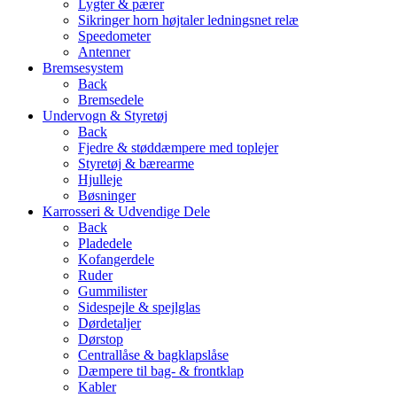
Lygter & pærer
Sikringer horn højtaler ledningsnet relæ
Speedometer
Antenner
Bremsesystem
Back
Bremsedele
Undervogn & Styretøj
Back
Fjedre & støddæmpere med toplejer
Styretøj & bærearme
Hjulleje
Bøsninger
Karrosseri & Udvendige Dele
Back
Pladedele
Kofangerdele
Ruder
Gummilister
Sidespejle & spejlglas
Dørdetaljer
Dørstop
Centrallåse & bagklapslåse
Dæmpere til bag- & frontklap
Kabler