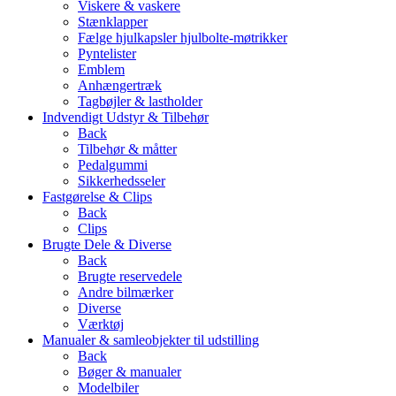
Viskere & vaskere
Stænklapper
Fælge hjulkapsler hjulbolte-møtrikker
Pyntelister
Emblem
Anhængertræk
Tagbøjler & lastholder
Indvendigt Udstyr & Tilbehør
Back
Tilbehør & måtter
Pedalgummi
Sikkerhedsseler
Fastgørelse & Clips
Back
Clips
Brugte Dele & Diverse
Back
Brugte reservedele
Andre bilmærker
Diverse
Værktøj
Manualer & samleobjekter til udstilling
Back
Bøger & manualer
Modelbiler