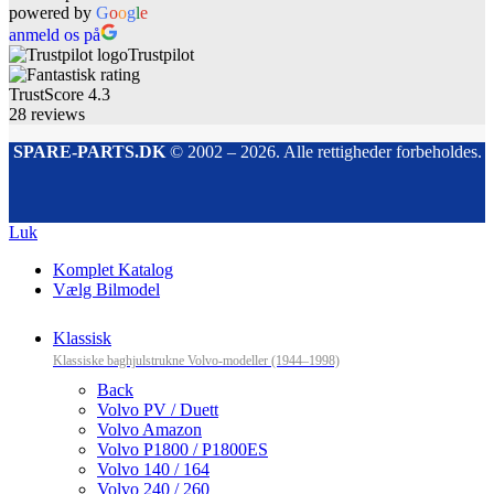
powered by
G
o
o
g
l
e
anmeld os på
Trustpilot
TrustScore
4.3
28
reviews
SPARE-PARTS.DK
© 2002 – 2026. Alle rettigheder forbeholdes.
Luk
Komplet Katalog
Vælg Bilmodel
Klassisk
Klassiske baghjulstrukne Volvo-modeller (1944–1998)
Back
Volvo PV / Duett
Volvo Amazon
Volvo P1800 / P1800ES
Volvo 140 / 164
Volvo 240 / 260