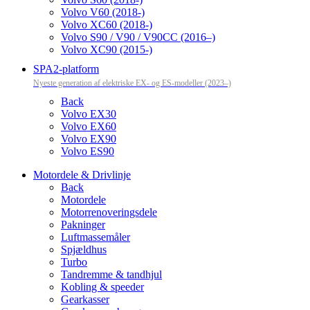
Volvo V60 (2018-)
Volvo XC60 (2018-)
Volvo S90 / V90 / V90CC (2016–)
Volvo XC90 (2015-)
SPA2-platform
Nyeste generation af elektriske EX- og ES-modeller (2023–)
Back
Volvo EX30
Volvo EX60
Volvo EX90
Volvo ES90
Motordele & Drivlinje
Back
Motordele
Motorrenoveringsdele
Pakninger
Luftmassemåler
Spjældhus
Turbo
Tandremme & tandhjul
Kobling & speeder
Gearkasser