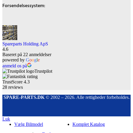
Forsendelsessystem:
Spareparts Holding ApS
4.6
Baseret på 22 anmeldelser
powered by
G
o
o
g
l
e
anmeld os på
Trustpilot
TrustScore
4.3
28
reviews
SPARE-PARTS.DK
© 2002 – 2026. Alle rettigheder forbeholdes.
Luk
Vælg Bilmodel
Komplet Katalog