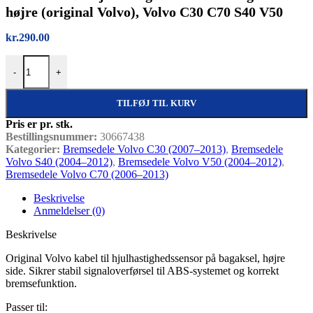
højre (original Volvo), Volvo C30 C70 S40 V50
kr.
290.00
Kabel til ABS hjulhastighedssensor – bagaksel højre (original Volvo
-
+
TILFØJ TIL KURV
Pris er pr. stk.
Bestillingsnummer:
30667438
Kategorier:
Bremsedele Volvo C30 (2007–2013)
,
Bremsedele
Volvo S40 (2004–2012)
,
Bremsedele Volvo V50 (2004–2012)
,
Bremsedele Volvo C70 (2006–2013)
Beskrivelse
Anmeldelser (0)
Beskrivelse
Original Volvo kabel til hjulhastighedssensor på bagaksel, højre
side. Sikrer stabil signaloverførsel til ABS-systemet og korrekt
bremsefunktion.
Passer til: