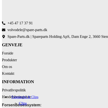
+45 47 17 37 91
volvodele@spare-parts.dk
Spare-Parts.dk | Spareparts Holding ApS, Dam Enge 2, 3660 Sten
GENVEJE
Forside
Produkter
Om os
Kontakt
INFORMATION
Privatlivspolitik
Handelsbetingelser
Fastgørelse & Clips
Clips
Forsendelsessystem: