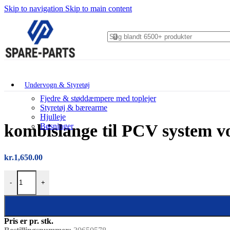
Skip to navigation
Skip to main content
Undervogn & Styretøj
Fjedre & støddæmpere med toplejer
Styretøj & bærearme
Hjulleje
kombislange til PCV system v
Bøsninger
kr.
1,650.00
kombislange til PCV system volvo V70 2002-04 antal
-
+
Pris er pr. stk.