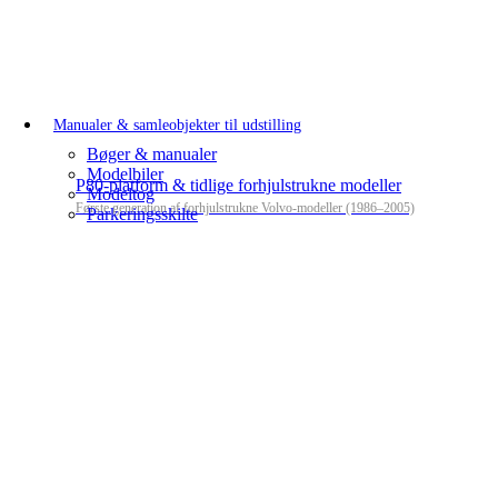
Manualer & samleobjekter til udstilling
Bøger & manualer
Modelbiler
P80-platform & tidlige forhjulstrukne modeller
Modeltog
Første generation af forhjulstrukne Volvo-modeller (1986–2005)
Parkeringsskilte