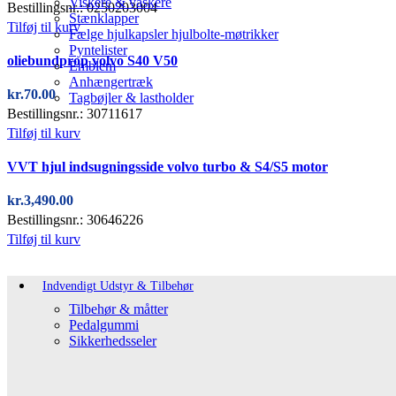
Viskere & vaskere
Bestillingsnr.: 0250203004
Stænklapper
Tilføj til kurv
Fælge hjulkapsler hjulbolte-møtrikker
Pyntelister
oliebundprop volvo S40 V50
Emblem
Anhængertræk
kr.
70.00
Tagbøjler & lastholder
Bestillingsnr.: 30711617
Tilføj til kurv
VVT hjul indsugningsside volvo turbo & S4/S5 motor
kr.
3,490.00
Bestillingsnr.: 30646226
Tilføj til kurv
Indvendigt Udstyr & Tilbehør
Tilbehør & måtter
Pedalgummi
Sikkerhedsseler