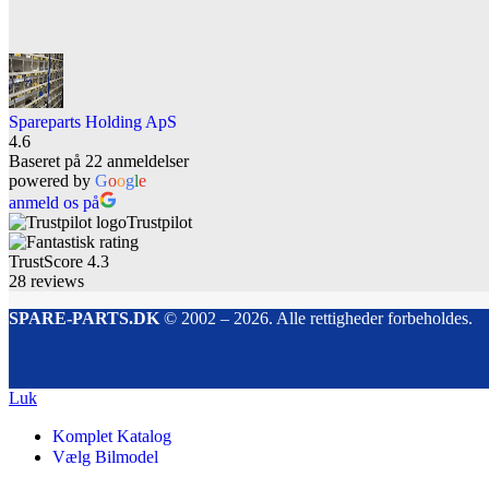
Spareparts Holding ApS
4.6
Baseret på 22 anmeldelser
powered by
G
o
o
g
l
e
anmeld os på
Trustpilot
TrustScore
4.3
28
reviews
SPARE-PARTS.DK
© 2002 – 2026. Alle rettigheder forbeholdes.
Luk
Komplet Katalog
Vælg Bilmodel