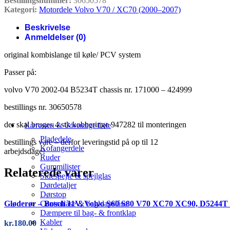
Bestillingsnummer:
30650578
Kategori:
Motordele Volvo V70 / XC70 (2000–2007)
Beskrivelse
Anmeldelser (0)
original kombislange til køle/ PCV system
Passer på:
volvo V70 2002-04 B5234T chassis nr. 171000 – 424999
bestillings nr. 30650578
der skal bruges 4 stk kobberinge 947282 til monteringen
Karrosseri & Udvendige Dele
Pladedele
bestillings vare – derfor leveringstid på op til 12
Kofangerdele
arbejdsdage!
Ruder
Gummilister
Relaterede varer
Sidespejle & spejlglas
Dørdetaljer
Dørstop
Centrallåse & bagklapslåse
Gløderør – Bosch 11V, Volvo S60 S80 V70 XC70 XC90, D5244T
Dæmpere til bag- & frontklap
Kabler
kr.
180.00