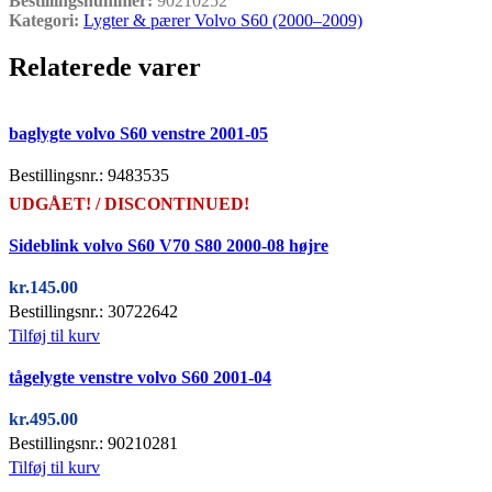
Bestillingsnummer:
90210252
Kategori:
Lygter & pærer Volvo S60 (2000–2009)
Relaterede varer
Quick view
baglygte volvo S60 venstre 2001-05
Bestillingsnr.: 9483535
UDGÅET! / DISCONTINUED!
Quick view
Sideblink volvo S60 V70 S80 2000-08 højre
kr.
145.00
Bestillingsnr.: 30722642
Tilføj til kurv
Quick view
tågelygte venstre volvo S60 2001-04
kr.
495.00
Bestillingsnr.: 90210281
Tilføj til kurv