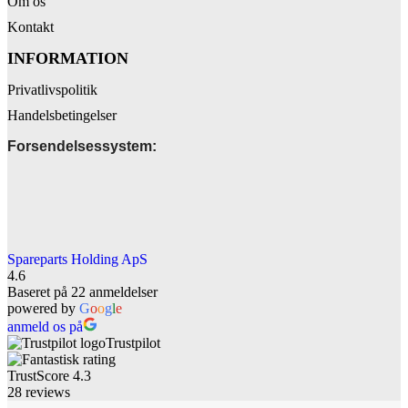
Om os
Kontakt
INFORMATION
Privatlivspolitik
Handelsbetingelser
Forsendelsessystem:
Spareparts Holding ApS
4.6
Baseret på 22 anmeldelser
powered by
G
o
o
g
l
e
anmeld os på
Trustpilot
TrustScore
4.3
28
reviews