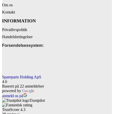
Om os
Kontakt
INFORMATION
Privatlivspolitik
Handelsbetingelser
Forsendelsessystem:
Spareparts Holding ApS
4.6
Baseret på 22 anmeldelser
powered by
G
o
o
g
l
e
anmeld os på
Trustpilot
TrustScore
4.3