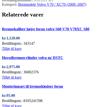
Bestillingsnummer:
8105101565
Kategori:
Bremsedele Volvo V70 / XC70 (2000–2007)
Relaterede varer
Quick view
Bremsekaliber højre foran volvo S60 V70 V70XC S80
kr.
1,120.00
Bestillingsnr.: 343147
Tilføj til kurv
Quick view
Hovedbremsecylinder volvo m/ DSTC
kr.
2,975.00
Bestillingsnr.: 36002376
Tilføj til kurv
Quick view
Monteringsæt til bremseklodser foran
kr.
95.00
Bestillingsnr.: 8105241598
Tilføj til kurv