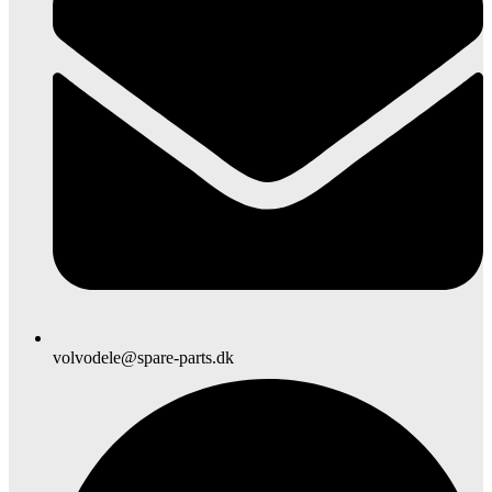
volvodele@spare-parts.dk