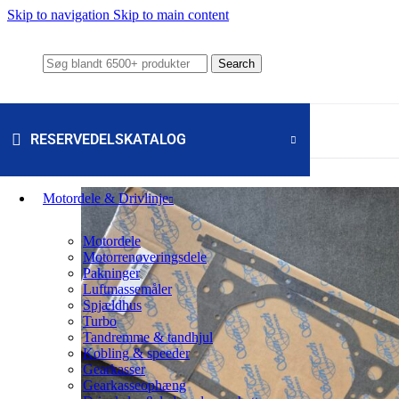
Skip to navigation
Skip to main content
Search
RESERVEDELSKATALOG
Motordele & Drivlinje
Motordele
Motorrenoveringsdele
Pakninger
Luftmassemåler
Spjældhus
Turbo
Tandremme & tandhjul
Kobling & speeder
Gearkasser
Gearkasseophæng