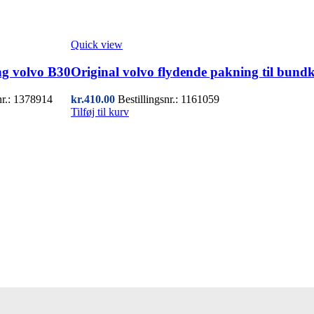
Quick view
g volvo B30
Original volvo flydende pakning til bund
nr.: 1378914
kr.
410.00
Bestillingsnr.: 1161059
Tilføj til kurv