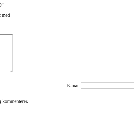
0”
t med
E-mail
eg kommenterer.