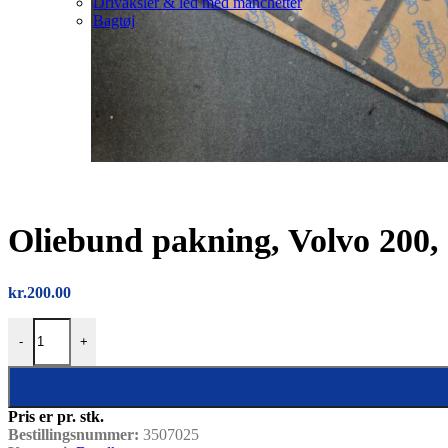
Drivaksler & led med manchetter
Bagtøj
Oliebund pakning, Volvo 200, 
kr.
200.00
Oliebund pakning, Volvo 200, 700, 900 antal
-
+
Pris er pr. stk.
Bestillingsnummer:
3507025