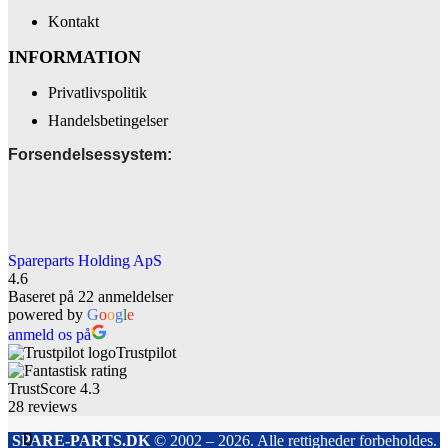
Kontakt
INFORMATION
Privatlivspolitik
Handelsbetingelser
Forsendelsessystem:
Spareparts Holding ApS
4.6
Baseret på 22 anmeldelser
powered by
G
o
o
g
l
e
anmeld os på
Trustpilot
TrustScore
4.3
28
reviews
SPARE-PARTS.DK
© 2002 – 2026. Alle rettigheder forbeholdes.