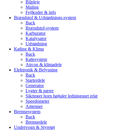
Bilpleje
Maling
Fejlkoder & info
Brændstof & Udstødnings-system
Back
Brændstof-system
Karburator
Katalysator
Udstødning
Køling & Klima
Back
Kølesystem
Aircon & klimadele
Elektronik & Belysning
Back
Starterdele
Generator
Lygter & pærer
Sikringer horn højtaler ledningsnet relæ
Speedometer
Antenner
Bremsesystem
Back
Bremsedele
Undervogn & Styretøj