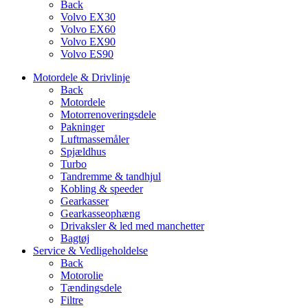
Back
Volvo EX30
Volvo EX60
Volvo EX90
Volvo ES90
Motordele & Drivlinje
Back
Motordele
Motorrenoveringsdele
Pakninger
Luftmassemåler
Spjældhus
Turbo
Tandremme & tandhjul
Kobling & speeder
Gearkasser
Gearkasseophæng
Drivaksler & led med manchetter
Bagtøj
Service & Vedligeholdelse
Back
Motorolie
Tændingsdele
Filtre