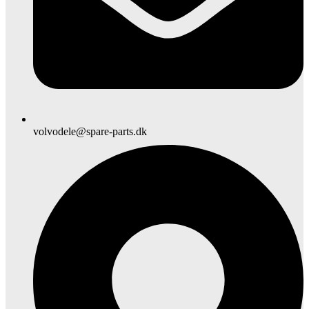
volvodele@spare-parts.dk