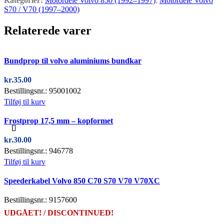
Kategorier:
Motordele Volvo 850 (1992–1997)
,
Motordele Volvo
S70 / V70 (1997–2000)
Relaterede varer
Quick view
Bundprop til volvo aluminiums bundkar
kr.
35.00
Bestillingsnr.: 95001002
Tilføj til kurv
Quick view
Frostprop 17,5 mm – kopformet
kr.
30.00
Bestillingsnr.: 946778
Tilføj til kurv
Quick view
Speederkabel Volvo 850 C70 S70 V70 V70XC
Bestillingsnr.: 9157600
UDGÅET! / DISCONTINUED!