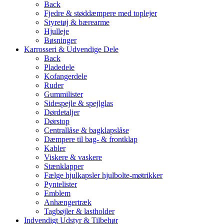
Back
Fjedre & støddæmpere med toplejer
Styretøj & bærearme
Hjulleje
Bøsninger
Karrosseri & Udvendige Dele
Back
Pladedele
Kofangerdele
Ruder
Gummilister
Sidespejle & spejlglas
Dørdetaljer
Dørstop
Centrallåse & bagklapslåse
Dæmpere til bag- & frontklap
Kabler
Viskere & vaskere
Stænklapper
Fælge hjulkapsler hjulbolte-møtrikker
Pyntelister
Emblem
Anhængertræk
Tagbøjler & lastholder
Indvendigt Udstyr & Tilbehør