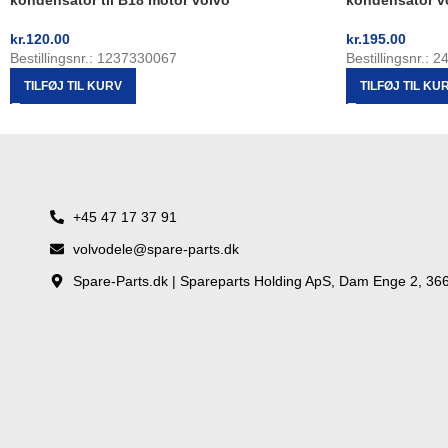
kondensator til B18 motor volvo
kondensator v
kr.
120.00
kr.
195.00
Bestillingsnr.: 1237330067
Bestillingsnr.: 
TILFØJ TIL KURV
TILFØJ TIL KU
+45 47 17 37 91
volvodele@spare-parts.dk
Spare-Parts.dk | Spareparts Holding ApS, Dam Enge 2, 36