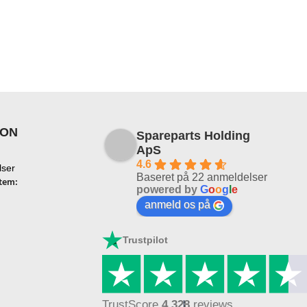
ION
Spareparts Holding
ApS
4.6
lser
Baseret på 22 anmeldelser
tem:
powered by
G
o
o
g
l
e
anmeld os på
Trustpilot
TrustScore
4.3
28
reviews