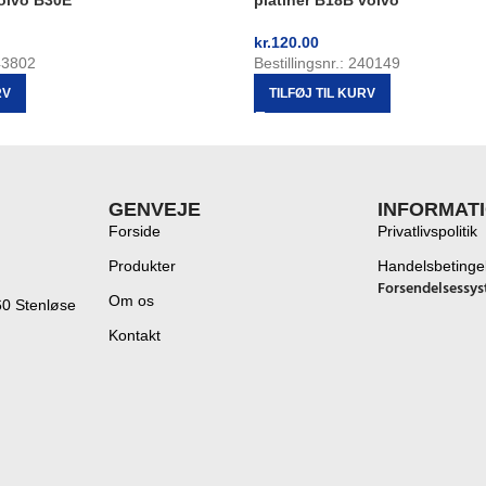
olvo B30E
platiner B18B volvo
kr.
120.00
243802
Bestillingsnr.: 240149
RV
TILFØJ TIL KURV
GENVEJE
INFORMAT
Forside
Privatlivspolitik
Produkter
Handelsbetinge
Forsendelsessys
Om os
60 Stenløse
Kontakt