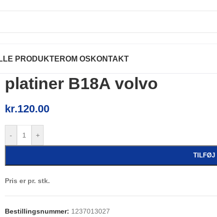
LLE PRODUKTER
OM OS
KONTAKT
platiner B18A volvo
kr.
120.00
-
+
TILFØJ
Pris er pr. stk.
Bestillingsnummer:
1237013027