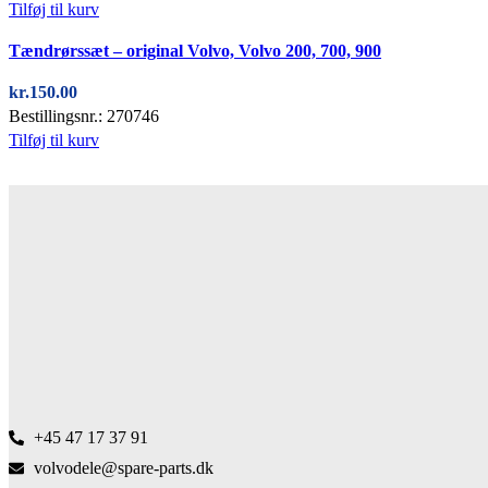
Tilføj til kurv
Tændrørssæt – original Volvo, Volvo 200, 700, 900
kr.
150.00
Bestillingsnr.: 270746
Tilføj til kurv
+45 47 17 37 91
volvodele@spare-parts.dk