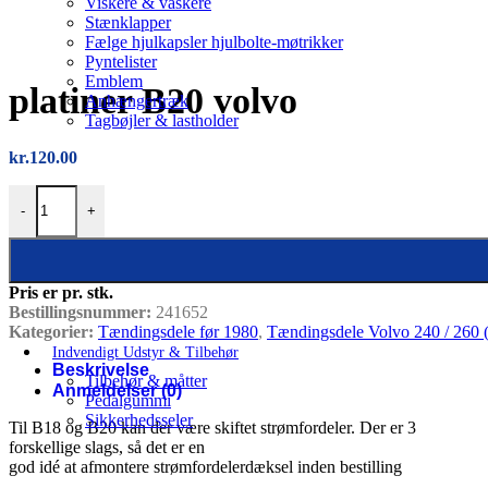
Viskere & vaskere
Stænklapper
Fælge hjulkapsler hjulbolte-møtrikker
Pyntelister
Emblem
platiner B20 volvo
Anhængertræk
Tagbøjler & lastholder
kr.
120.00
platiner B20 volvo antal
-
+
Pris er pr. stk.
Bestillingsnummer:
241652
Kategorier:
Tændingsdele før 1980
,
Tændingsdele Volvo 240 / 260
Indvendigt Udstyr & Tilbehør
Beskrivelse
Tilbehør & måtter
Anmeldelser (0)
Pedalgummi
Sikkerhedsseler
Til B18 og B20 kan der være skiftet strømfordeler. Der er 3
forskellige slags, så det er en
god idé at afmontere strømfordelerdæksel inden bestilling