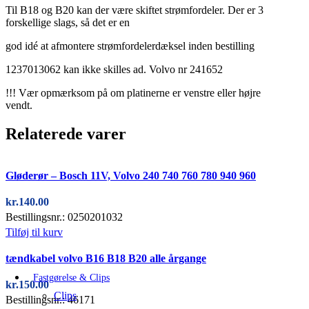
Til B18 og B20 kan der være skiftet strømfordeler. Der er 3
forskellige slags, så det er en
god idé at afmontere strømfordelerdæksel inden bestilling
1237013062 kan ikke skilles ad. Volvo nr 241652
!!! Vær opmærksom på om platinerne er venstre eller højre
vendt.
Relaterede varer
Gløderør – Bosch 11V, Volvo 240 740 760 780 940 960
kr.
140.00
Bestillingsnr.: 0250201032
Tilføj til kurv
tændkabel volvo B16 B18 B20 alle årgange
Fastgørelse & Clips
kr.
150.00
Clips
Bestillingsnr.: 46171