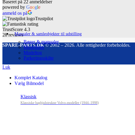
Baseret på 22 anmeldelser
powered by
G
o
o
g
l
e
anmeld os på
Trustpilot
TrustScore
4.3
Manualer & samleobjekter til udstilling
28
reviews
Bøger & manualer
SPARE-PARTS.DK
© 2002 – 2026. Alle rettigheder forbeholdes.
Modelbiler
Modeltog
Parkeringsskilte
Luk
Komplet Katalog
Vælg Bilmodel
Klassisk
Klassiske baghjulstrukne Volvo-modeller (1944–1998)