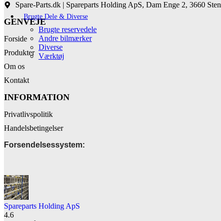
Spare-Parts.dk | Spareparts Holding ApS, Dam Enge 2, 3660 Sten
Brugte Dele & Diverse
GENVEJE
Brugte reservedele
Andre bilmærker
Forside
Diverse
Produkter
Værktøj
Om os
Kontakt
INFORMATION
Privatlivspolitik
Handelsbetingelser
Forsendelsessystem:
Spareparts Holding ApS
4.6