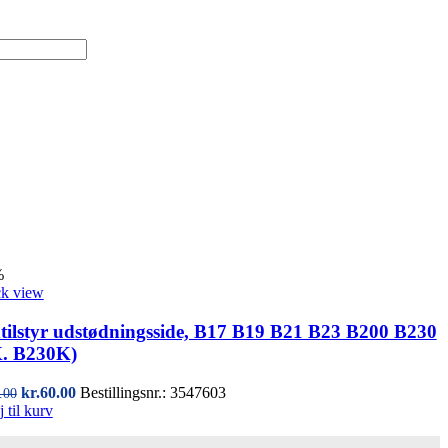
%
k view
tilstyr udstødningsside, B17 B19 B21 B23 B200 B230
. B230K)
Den
Den
kr.
60.00
Bestillingsnr.: 3547603
.00
oprindelige
aktuelle
j til kurv
pris
pris
var:
er: