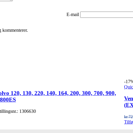
E-mail
eg kommenterer.
-17
Quic
olvo 120, 130, 220, 140, 164, 200, 300, 700, 900,
Ven
1800ES
(EX
tillingsnr.: 1306630
kr.
72
Tilfø