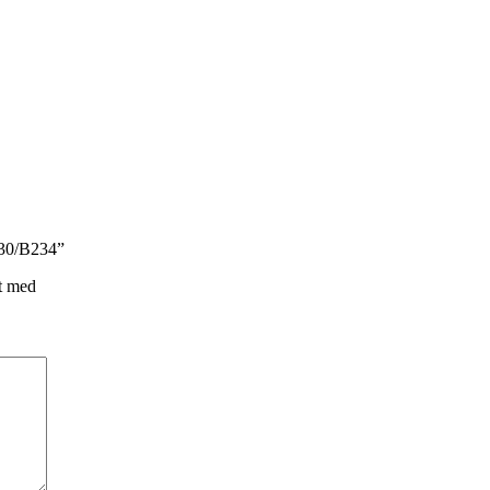
B230/B234”
t med