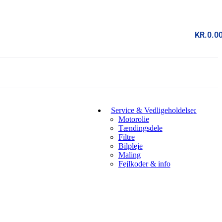
KR.
0.0
Service & Vedligeholdelse
Motorolie
Tændingsdele
Filtre
Bilpleje
Maling
Fejlkoder & info