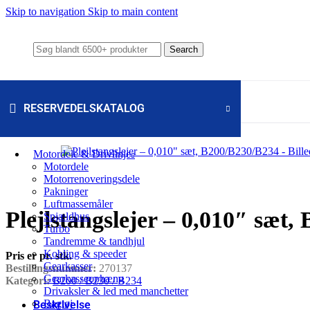
Skip to navigation
Skip to main content
Search
RESERVEDELSKATALOG
Motordele & Drivlinje
Motordele
Motorrenoveringsdele
Pakninger
Luftmassemåler
Plejlstangslejer – 0,010″ sæt
Spjældhus
Turbo
Tandremme & tandhjul
Kobling & speeder
Pris er pr. stk.
Gearkasser
Bestillingsnummer:
270137
Gearkasseophæng
Kategori:
B200 / B230 / B234
Drivaksler & led med manchetter
Bagtøj
Beskrivelse