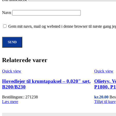
Navn
Gem mit navn, mail og websted i denne browser til næste gang j
Relaterede varer
Quick view
Quick view
Hovedlejer til krumtapaksel – 0,020″ sæt,
Olietyv, V
B200/B230
P1800, P
Bestillingsnr.: 271238
kr.
20.00
Bes
Læs mere
Tilføj til kurv