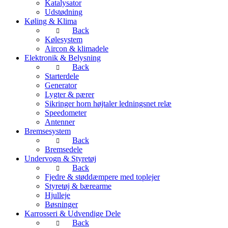
Katalysator
Udstødning
Køling & Klima
Back
Kølesystem
Aircon & klimadele
Elektronik & Belysning
Back
Starterdele
Generator
Lygter & pærer
Sikringer horn højtaler ledningsnet relæ
Speedometer
Antenner
Bremsesystem
Back
Bremsedele
Undervogn & Styretøj
Back
Fjedre & støddæmpere med toplejer
Styretøj & bærearme
Hjulleje
Bøsninger
Karrosseri & Udvendige Dele
Back