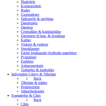
Pladedele
Kofangerdele
Ruder
Gummilister
Sidespejle & spejlglas
Dørdetaljer
Dørstop
Centrallåse & bagklapslåse
Dæmpere til bag- & frontklap
Kabler
Viskere & vaskere
Stænklapper
Fælge hjulkapsler hjulbolte-møtrikker
Pyntelister
Emblem
Anhængertræk
Tagbøjler & lastholder
Indvendigt Udstyr & Tilbehør
Back
Tilbehør & måtter
Pedalgummi
Sikkerhedsseler
Fastgørelse & Clips
Back
Clips