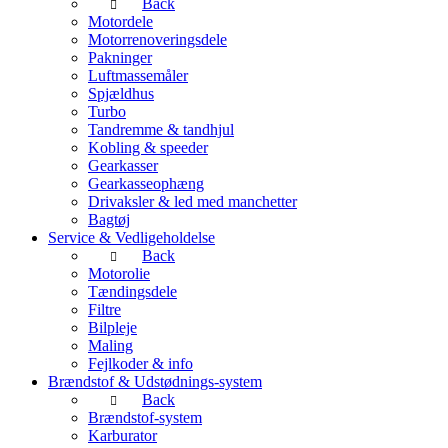
Back
Motordele
Motorrenoveringsdele
Pakninger
Luftmassemåler
Spjældhus
Turbo
Tandremme & tandhjul
Kobling & speeder
Gearkasser
Gearkasseophæng
Drivaksler & led med manchetter
Bagtøj
Service & Vedligeholdelse
Back
Motorolie
Tændingsdele
Filtre
Bilpleje
Maling
Fejlkoder & info
Brændstof & Udstødnings-system
Back
Brændstof-system
Karburator