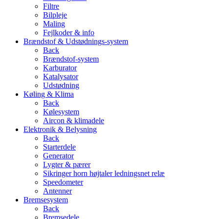
Filtre
Bilpleje
Maling
Fejlkoder & info
Brændstof & Udstødnings-system
Back
Brændstof-system
Karburator
Katalysator
Udstødning
Køling & Klima
Back
Kølesystem
Aircon & klimadele
Elektronik & Belysning
Back
Starterdele
Generator
Lygter & pærer
Sikringer horn højtaler ledningsnet relæ
Speedometer
Antenner
Bremsesystem
Back
Bremsedele