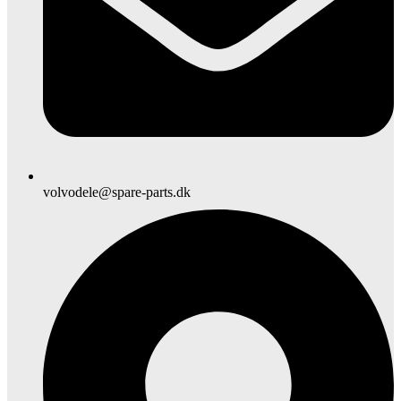
volvodele@spare-parts.dk