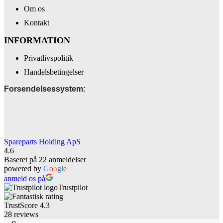
Om os
Kontakt
INFORMATION
Privatlivspolitik
Handelsbetingelser
Forsendelsessystem:
Spareparts Holding ApS
4.6
Baseret på 22 anmeldelser
powered by
G
o
o
g
l
e
anmeld os på
Trustpilot
TrustScore
4.3
28
reviews