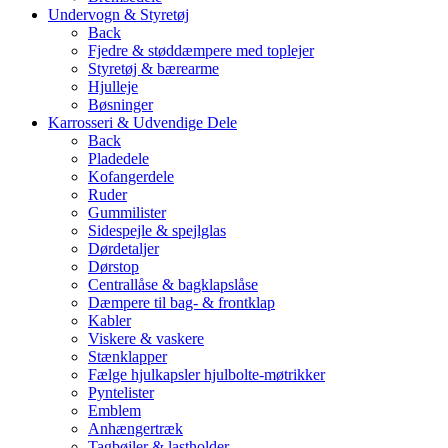
Undervogn & Styretøj
Back
Fjedre & støddæmpere med toplejer
Styretøj & bærearme
Hjulleje
Bøsninger
Karrosseri & Udvendige Dele
Back
Pladedele
Kofangerdele
Ruder
Gummilister
Sidespejle & spejlglas
Dørdetaljer
Dørstop
Centrallåse & bagklapslåse
Dæmpere til bag- & frontklap
Kabler
Viskere & vaskere
Stænklapper
Fælge hjulkapsler hjulbolte-møtrikker
Pyntelister
Emblem
Anhængertræk
Tagbøjler & lastholder