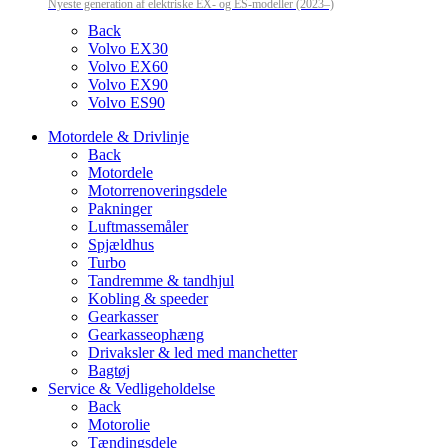
Nyeste generation af elektriske EX- og ES-modeller (2023–)
Back
Volvo EX30
Volvo EX60
Volvo EX90
Volvo ES90
Motordele & Drivlinje
Back
Motordele
Motorrenoveringsdele
Pakninger
Luftmassemåler
Spjældhus
Turbo
Tandremme & tandhjul
Kobling & speeder
Gearkasser
Gearkasseophæng
Drivaksler & led med manchetter
Bagtøj
Service & Vedligeholdelse
Back
Motorolie
Tændingsdele