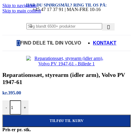
HAR DU SPØRGSMÅL? RING TIL OS PÅ:
Skip to navigation
+45 47 17 37 91 | MAN-FRE 10-16
Skip to main content
FIND DELE TIL DIN VOLVO
KONTAKT
Reparationssæt, styrearm (idler arm), Volvo PV
1947-61
kr.
395.00
Reparationssæt, styrearm (idler arm), Volvo PV 1947-61 antal
-
+
TILFØJ TIL KURV
Pris er pr. stk.